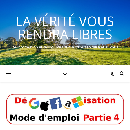
LA VÉRITÉ VOUS
RENDRA LIBRES
Ré-information et ressources sur la crise sanitaire et au-delà