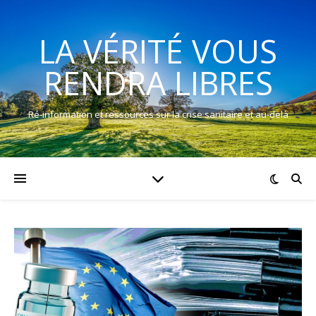
LA VÉRITÉ VOUS
RENDRA LIBRES
Ré-information et ressources sur la crise sanitaire et au-delà