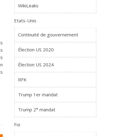
WikiLeaks
Etats-Unis
Continuité de gouvernement
ts
Élection US 2020
es
ts
Élection US 2024
on
os
RFK
Trump 1er mandat
Trump 2° mandat
Foi