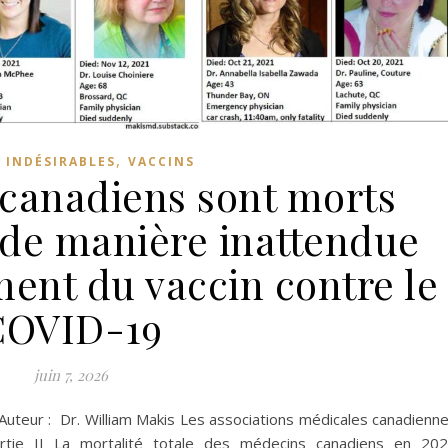
,
 INDÉSIRABLES
VACCINS
 canadiens sont morts
 de manière inattendue
ment du vaccin contre le
COVID-19
juin 7, 2026
 Auteur : Dr. William Makis Les associations médicales canadienn
partie II La mortalité totale des médecins canadiens en 20