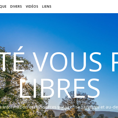
QUE
DIVERS
VIDÉOS
LIENS
ITÉ VOUS
LIBRES
é-information et ressources sur la crise sanitaire et au-de