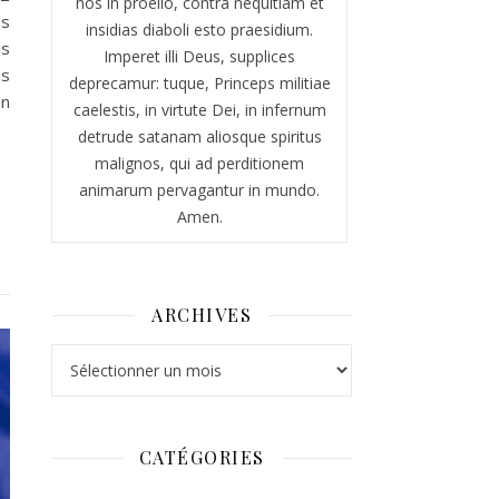
nos in proelio, contra nequitiam et
es
insidias diaboli esto praesidium.
us
Imperet illi Deus, supplices
ns
deprecamur: tuque, Princeps militiae
en
caelestis, in virtute Dei, in infernum
detrude satanam aliosque spiritus
malignos, qui ad perditionem
animarum pervagantur in mundo.
Amen.
ARCHIVES
Archives
CATÉGORIES