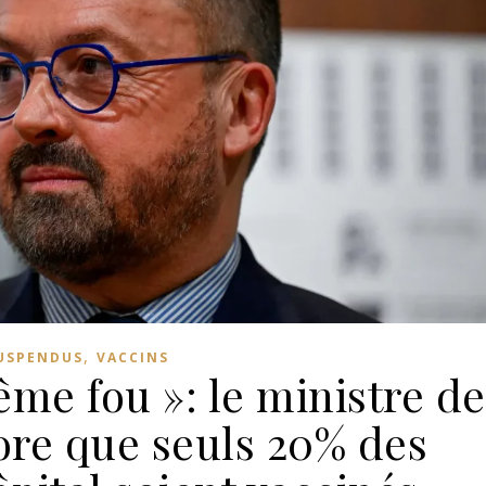
,
USPENDUS
VACCINS
me fou »: le ministre de
ore que seuls 20% des