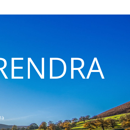
 RENDRA
là