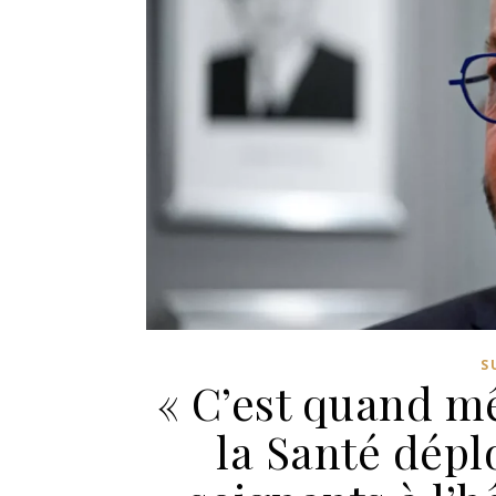
S
« C’est quand mê
la Santé dépl