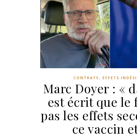
,
CONTRATS
EFFETS INDÉS
Marc Doyer : « da
est écrit que le
pas les effets se
ce vaccin e