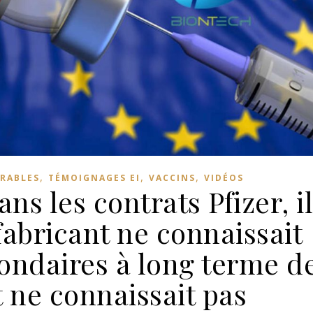
,
,
,
IRABLES
TÉMOIGNAGES EI
VACCINS
VIDÉOS
ns les contrats Pfizer, i
 fabricant ne connaissait
condaires à long terme d
t ne connaissait pas