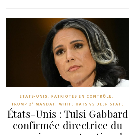
,
,
ETATS-UNIS
PATRIOTES EN CONTRÔLE
,
TRUMP 2° MANDAT
WHITE HATS VS DEEP STATE
États-Unis : Tulsi Gabbard
confirmée directrice du