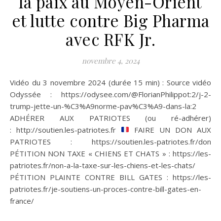
la paix au Moyen-Orient
et lutte contre Big Pharma
avec RFK Jr.
novembre 4, 2024
Vidéo du 3 novembre 2024 (durée 15 min) : Source vidéo
Odyssée : https://odysee.com/@FlorianPhilippot:2/j-2-
trump-jette-un-%C3%A9norme-pav%C3%A9-dans-la:2
ADHÉRER AUX PATRIOTES (ou ré-adhérer)
: http://soutien.les-patriotes.fr
FAIRE UN DON AUX
PATRIOTES : https://soutien.les-patriotes.fr/don
PÉTITION NON TAXE « CHIENS ET CHATS » : https://les-
patriotes.fr/non-a-la-taxe-sur-les-chiens-et-les-chats/
PÉTITION PLAINTE CONTRE BILL GATES : https://les-
patriotes.fr/je-soutiens-un-proces-contre-bill-gates-en-
france/