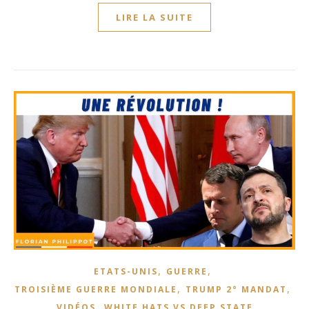
LIRE LA SUITE
,
,
ETATS-UNIS
GUERRE
,
,
TROISIÈME GUERRE MONDIALE
TRUMP 2° MANDAT
,
VIDÉOS
WHITE HATS VS DEEP STATE