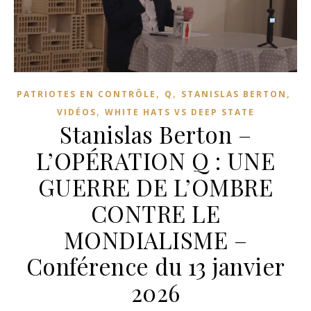
,
,
,
PATRIOTES EN CONTRÔLE
Q
STANISLAS BERTON
,
VIDÉOS
WHITE HATS VS DEEP STATE
Stanislas Berton –
L’OPÉRATION Q : UNE
GUERRE DE L’OMBRE
CONTRE LE
MONDIALISME –
Conférence du 13 janvier
2026