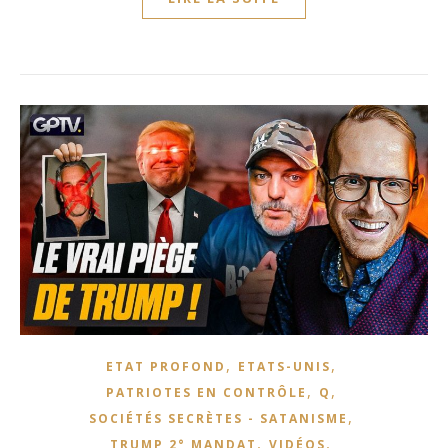
,
,
ETAT PROFOND
ETATS-UNIS
,
,
PATRIOTES EN CONTRÔLE
Q
,
SOCIÉTÉS SECRÈTES - SATANISME
,
,
TRUMP 2° MANDAT
VIDÉOS