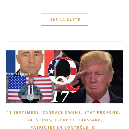
LIRE LA SUITE
,
,
,
11 SEPTEMBRE
CANDACE OWENS
ETAT PROFOND
,
,
ETATS-UNIS
FRÉDÉRIC BOUSSARD
,
,
PATRIOTES EN CONTRÔLE
Q