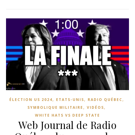
,
,
,
ÉLECTION US 2024
ETATS-UNIS
RADIO QUÉBEC
,
,
SYMBOLIQUE MILITAIRE
VIDÉOS
WHITE HATS VS DEEP STATE
Web Journal de Radio