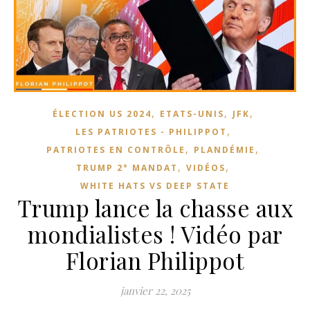
,
,
,
ÉLECTION US 2024
ETATS-UNIS
JFK
,
LES PATRIOTES - PHILIPPOT
,
,
PATRIOTES EN CONTRÔLE
PLANDÉMIE
,
,
TRUMP 2° MANDAT
VIDÉOS
WHITE HATS VS DEEP STATE
Trump lance la chasse aux
mondialistes ! Vidéo par
Florian Philippot
janvier 22, 2025