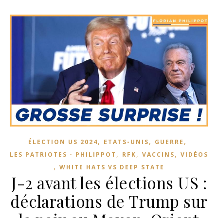
,
,
,
ÉLECTION US 2024
ETATS-UNIS
GUERRE
,
,
,
LES PATRIOTES - PHILIPPOT
RFK
VACCINS
VIDÉOS
,
WHITE HATS VS DEEP STATE
J-2 avant les élections US :
déclarations de Trump sur