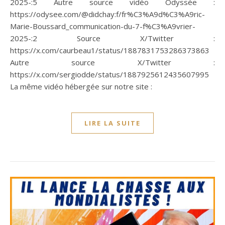
2025-:5 Autre source vidéo Odyssée :
https://odysee.com/@didchay:f/fr%C3%A9d%C3%A9ric-
Marie-Boussard_communication-du-7-f%C3%A9vrier-
2025-:2 Source X/Twitter :
https://x.com/caurbeau1/status/1887831753286373863
Autre source X/Twitter :
https://x.com/sergiodde/status/1887925612435607995
La même vidéo hébergée sur notre site :
LIRE LA SUITE