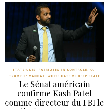
,
,
,
ETATS-UNIS
PATRIOTES EN CONTRÔLE
Q
,
TRUMP 2° MANDAT
WHITE HATS VS DEEP STATE
Le Sénat américain
confirme Kash Patel
comme directeur du FBI le