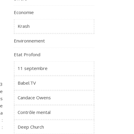
Economie
Krash
Environnement
Etat Profond
11 septembre
Babel.TV
3
ne
Candace Owens
es
de
Contrôle mental
la
:
Deep Church
: