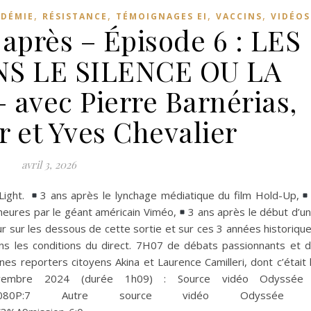
,
,
,
,
DÉMIE
RÉSISTANCE
TÉMOIGNAGES EI
VACCINS
VIDÉOS
 après – Épisode 6 : LES
NS LE SILENCE OU LA
vec Pierre Barnérias,
 et Yves Chevalier
avril 3, 2026
Light.
3 ans après le lynchage médiatique du film Hold-Up,
heures par le géant américain Viméo,
3 ans après le début d’u
ur sur les dessous de cette sortie et sur ces 3 années historiqu
ans les conditions du direct. 7H07 de débats passionnants et 
es reporters citoyens Akina et Laurence Camilleri, dont c’était 
vembre 2024 (durée 1h09) : Source vidéo Odyssée 
oc:9/HU6-1080P:7 Autre source vidéo Odyssée 