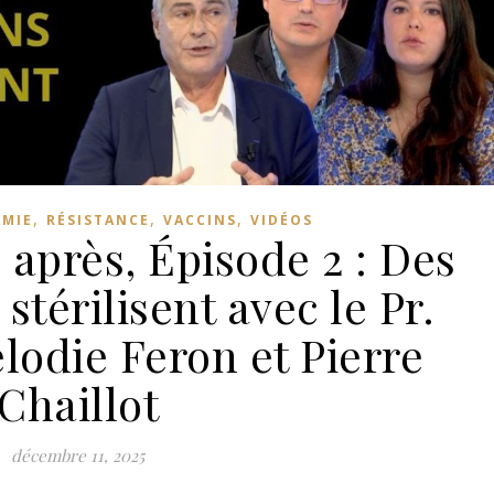
,
,
,
MIE
RÉSISTANCE
VACCINS
VIDÉOS
 après, Épisode 2 : Des
 stérilisent avec le Pr.
lodie Feron et Pierre
Chaillot
décembre 11, 2025