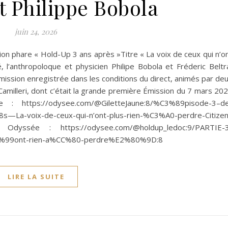
t Philippe Bobola
juin 24, 2026
sion phare « Hold-Up 3 ans après »Titre « La voix de ceux qui n’o
 l’anthropoloque et physicien Philipe Bobola et Fréderic Beltr
mission enregistrée dans les conditions du direct, animés par de
Camilleri, dont c’était la grande première Émission du 7 mars 20
 https://odysee.com/@GiletteJaune:8/%C3%89pisode-3–d
—La-voix-de-ceux-qui-n’ont-plus-rien-%C3%A0-perdre-Citizen
 Odyssée : https://odysee.com/@holdup_ledoc:9/PARTIE-
0%99ont-rien-a%CC%80-perdre%E2%80%9D:8
LIRE LA SUITE