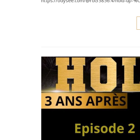
https://odysee.com/@roi35856:4/hold-up-%