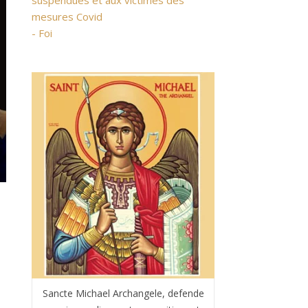
suspendues et aux victimes des
mesures Covid
- Foi
Sancte Michael Archangele, defende