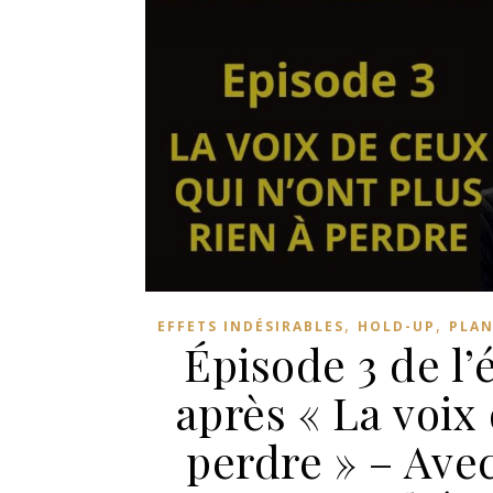
,
,
EFFETS INDÉSIRABLES
HOLD-UP
PLAN
Épisode 3 de l
après « La voix 
perdre » – Avec