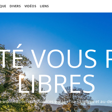
QUE
DIVERS
VIDÉOS
LIENS
ITÉ VOUS
LIBRES
é-information et ressources sur la crise sanitaire et au-de