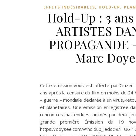
,
,
EFFETS INDÉSIRABLES
HOLD-UP
PLAN
Hold-Up : 3 ans
ARTISTES DA
PROPAGANDE – a
Marc Doyer
Cette émission vous est offerte par Citizen 
ans après la censure du film en moins de 24 
« guerre » mondiale déclarée à un virus,Reto
et planétaires. Une émission enregistrée d
rencontres inattendues, animés par deux jeun
grande première Émission du 19 no
https://odysee.com/@holdup_led