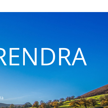
 RENDRA
là