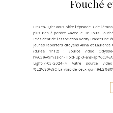
Fouché e
Citizen-Light vous offre l’épisode 3 de l’émis
plus rien à perdre »avec le Dr Louis Fouché,
Président de l’association Verity FranceUne é
jeunes reporters citoyens Akina et Laurence 
(durée 1h12) : Source vidéo Odyssée :
l’%C3%A9mission–Hold-Up-3-ans-apr%C3%A8s
Light-7-03-2024-:4 Autre source vidéo
%E2%80%9C-La-voix-de-ceux-qui-n%E2%8