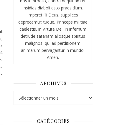
nos in proelio, contra nequitiam et
insidias diaboli esto praesidium.
Imperet illi Deus, supplices
deprecamur: tuque, Princeps militiae
caelestis, in virtute Dei, in infernum
nt
detrude satanam aliosque spiritus
a,
malignos, qui ad perditionem
ux
animarum pervagantur in mundo.
24
Amen.
e-
-
3-
ARCHIVES
Archives
CATÉGORIES