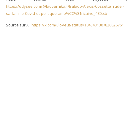
https://odysee.com/@laovarnika:f/Balado-Alexis-CossetteTrudel-
sa-famille-Covid-et-politique-ame%CC%81ricaine_480p:b
Source sur X :
https://x.com/EloVeut/status/1843431307826626761