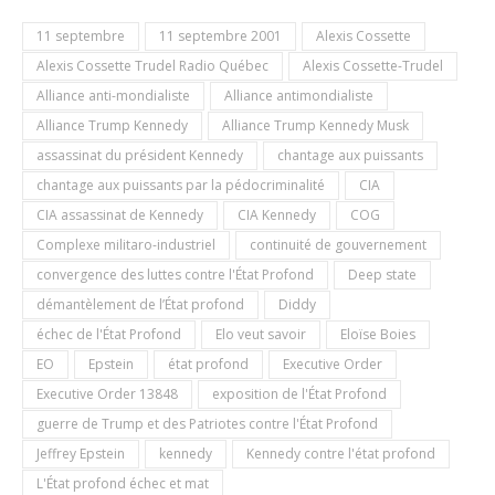
11 septembre
11 septembre 2001
Alexis Cossette
Alexis Cossette Trudel Radio Québec
Alexis Cossette-Trudel
Alliance anti-mondialiste
Alliance antimondialiste
Alliance Trump Kennedy
Alliance Trump Kennedy Musk
assassinat du président Kennedy
chantage aux puissants
chantage aux puissants par la pédocriminalité
CIA
CIA assassinat de Kennedy
CIA Kennedy
COG
Complexe militaro-industriel
continuité de gouvernement
convergence des luttes contre l'État Profond
Deep state
démantèlement de l’État profond
Diddy
échec de l'État Profond
Elo veut savoir
Eloïse Boies
EO
Epstein
état profond
Executive Order
Executive Order 13848
exposition de l'État Profond
guerre de Trump et des Patriotes contre l'État Profond
Jeffrey Epstein
kennedy
Kennedy contre l'état profond
L'État profond échec et mat