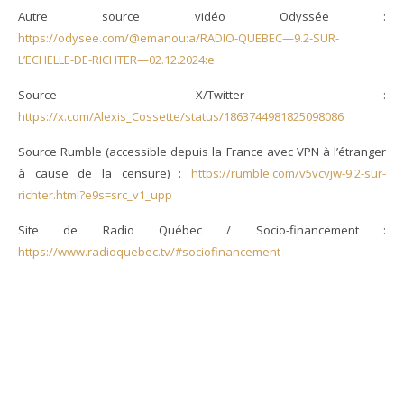
Autre source vidéo Odyssée :
https://odysee.com/@emanou:a/RADIO-QUEBEC—9.2-SUR-
L’ECHELLE-DE-RICHTER—02.12.2024:e
Source X/Twitter :
https://x.com/Alexis_Cossette/status/1863744981825098086
Source Rumble (accessible depuis la France avec VPN à l’étranger
à cause de la censure) :
https://rumble.com/v5vcvjw-9.2-sur-
richter.html?e9s=src_v1_upp
Site de Radio Québec / Socio-financement :
https://www.radioquebec.tv/#sociofinancement