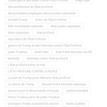
convergence des luttes contre l'État Profond
Deep state
démantèlement de l’État profond
des présidents impliqués dans le pédo-satanisme
Donald Trump
échec de l'État Profond
élite mondialiste sataniste
élites pédo-satanistes
élites satanistes
état profond
exposition de l'État Profond
guerre de Trump et des Patriotes contre l'État Profond
Justin Trudeau
Kash Patel
Kash Patel directeur du FBI
kennedy
Kennedy contre l'état profond
L'État profond échec et mat
L'ÉTAT PROFOND CONTRE LE PEUPLE
Le plan de Trump pour détruire l'état profond
Le retour de Trump
Nouvel Ordre Mondial satanique
œuvrer pour la désescalade et la paix
pédocriminalité
Pierre Trudeau père de Justin Trudeau
pourquoi Trump a poussé les vaccins
Radio Québec