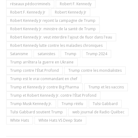
réseaux pédocriminels
Robert F. Kennedy
Robert F. Kennedy Jr
Robert Kennedy Jr
Robert Kennedy Jr rejoint la campagne de Trump
Robert Kennedy Jr. ministre de la santé de Trump
Robert Kennedy Jr. veut interdire l'ajout de fluor dans l'eau
Robert Kennedy lutte contre les maladies chroniques
Satanisme
satanistes
Trump
Trump 2024
Trump arrêtera la guerre en Ukraine
Trump contre l'État Profond
Trump contre les mondialistes
Trump est le vrai commandant en chef
Trump et Kennedy Jr contre Big Pharma
Trump et les vaccins
Trump et Robert Kennedy Jr. contre l'État Profond
Trump Musk Kennedy Jr.
Trump réélu
Tulsi Gabbard
Tulsi Gabbard soutient Trump
web journal de Radio Québec
White Hats
White Hats VS Deep State