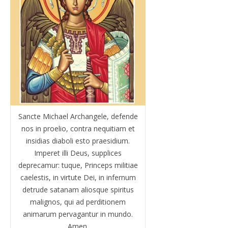
Sancte Michael Archangele, defende
nos in proelio, contra nequitiam et
insidias diaboli esto praesidium.
Imperet illi Deus, supplices
deprecamur: tuque, Princeps militiae
caelestis, in virtute Dei, in infernum
detrude satanam aliosque spiritus
malignos, qui ad perditionem
animarum pervagantur in mundo.
Amen.