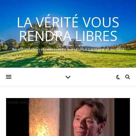
LA VÉRITÉ VOUS
RENDRA LIBRES
Ré-information et ressources sur la crise sanitaire et au-delà