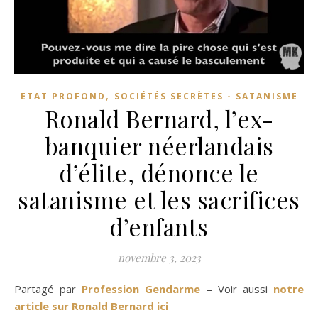
,
ETAT PROFOND
SOCIÉTÉS SECRÈTES - SATANISME
Ronald Bernard, l’ex-
banquier néerlandais
d’élite, dénonce le
satanisme et les sacrifices
d’enfants
novembre 3, 2023
Partagé par
Profession Gendarme
– Voir aussi
notre
article sur Ronald Bernard ici