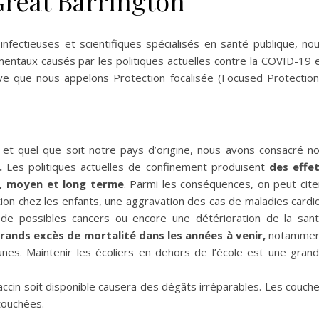
Great Barrington
nfectieuses et scientifiques spécialisés en santé publique, no
ntaux causés par les politiques actuelles contre la COVID-19 
 que nous appelons Protection focalisée (Focused Protection
t quel que soit notre pays d’origine, nous avons consacré n
.
Les politiques actuelles de confinement produisent
des effe
t, moyen et long terme
. Parmi les conséquences, on peut cite
tion chez les enfants, une aggravation des cas de maladies cardi
de possibles cancers ou encore une détérioration de la san
rands excès de mortalité dans les années à venir,
notammen
unes. Maintenir les écoliers en dehors de l’école est une gran
cin soit disponible causera des dégâts irréparables. Les couch
 touchées.