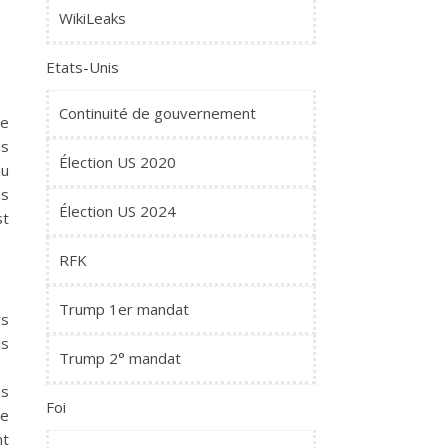
WikiLeaks
Etats-Unis
Continuité de gouvernement
de
es
Élection US 2020
du
es
Élection US 2024
st
RFK
Trump 1er mandat
rs
ls
Trump 2° mandat
es
Foi
re
nt