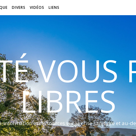
QUE
DIVERS
VIDÉOS
LIENS
ITÉ VOUS
LIBRES
é-information et ressources sur la crise sanitaire et au-de