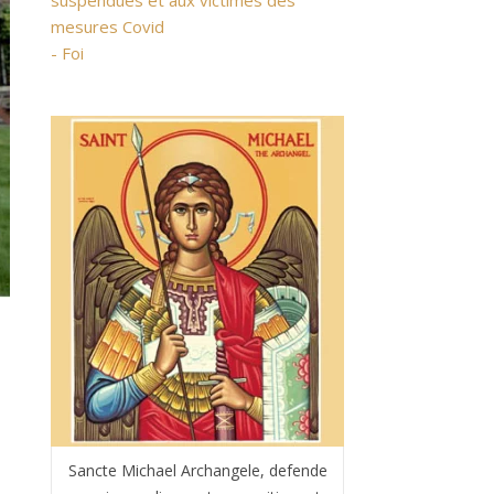
suspendues et aux victimes des
mesures Covid
- Foi
Sancte Michael Archangele, defende