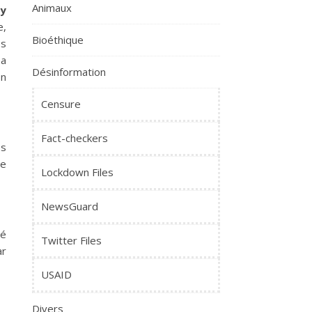
Animaux
y
e,
Bioéthique
es
 a
Désinformation
on
Censure
Fact-checkers
es
ne
Lockdown Files
NewsGuard
té
Twitter Files
ar
USAID
Divers