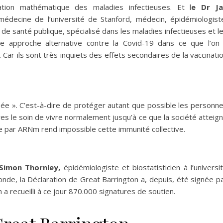
tion mathématique des maladies infectieuses. Et l
e Dr Ja
médecine de l’université de Stanford, médecin, épidémiologist
de santé publique, spécialisé dans les maladies infectieuses et l
e approche alternative contre la Covid-19 dans ce que l’on
. Car ils sont très inquiets des effets secondaires de la vaccinati
isée ». C’est-à-dire de protéger autant que possible les personn
tres le soin de vivre normalement jusqu’à ce que la société atteig
ive par ARNm rend impossible cette immunité collective.
Simon Thornley,
épidémiologiste et biostatisticien à l’universi
onde, la Déclaration de Great Barrington a, depuis, été signée p
 a recueilli à ce jour 870.000 signatures de soutien.