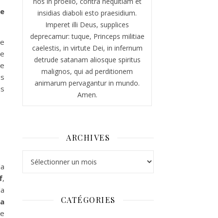
nos in proelio, contra nequitiam et
de
insidias diaboli esto praesidium.
Imperet illi Deus, supplices
deprecamur: tuque, Princeps militiae
se
caelestis, in virtute Dei, in infernum
ue
detrude satanam aliosque spiritus
me
malignos, qui ad perditionem
es
animarum pervagantur in mundo.
us
Amen.
ARCHIVES
Archives
la
f
,
la
CATÉGORIES
La
le