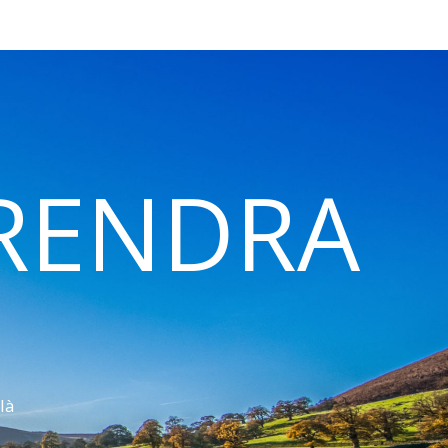
 RENDRA
là