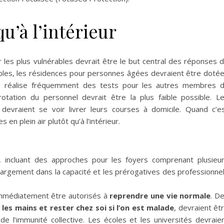
qu’à l’intérieur
les plus vulnérables devrait être le but central des réponses 
mples, les résidences pour personnes âgées devraient être doté
qui réalise fréquemment des tests pour les autres membres 
 rotation du personnel devrait être la plus faible possible. L
 devraient se voir livrer leurs courses à domicile. Quand c’e
 en plein air plutôt qu’à l’intérieur.
, incluant des approches pour les foyers comprenant plusieu
largement dans la capacité et les prérogatives des professionne
immédiatement être autorisés à
reprendre une vie normale
. D
les mains et rester chez soi si l’on est malade
, devraient êt
de l’immunité collective. Les écoles et les universités devraie