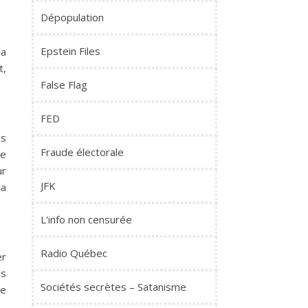
Dépopulation
Epstein Files
la
t,
False Flag
FED
us
Fraude électorale
re
ur
JFK
la
L'info non censurée
Radio Québec
er
ls
Sociétés secrètes – Satanisme
de