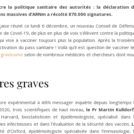
e la politique sanitaire des autorités : la déclaration 
ons massives d’ARNm a récolté 870.000 signatures.
nçaise réunit ce lundi 6 décembre, un nouveau Conseil de Défen
e de Covid-19, de plus en plus de voix s’élèvent contre la politiq
ui vise à vacciner toujours plus la population. Après la troisiè
vation du pass sanitaire ! Voilà qu’il est question de vacciner l
t gravissime
selon de nombreux médecins et chercheurs dont no
res graves
core expérimental à ARN messager inquiète depuis longtemps 
020, trois scientifiques de haut niveau,
le Pr Martin Kulldorf
arvard, biostatisticien et épidémiologiste, spécialisé dans 
es infectieuses et dans l’évaluation de la sécurité des vaccins.
ité d’Oxford, épidémiologiste spécialisée dans l’immunologie, 