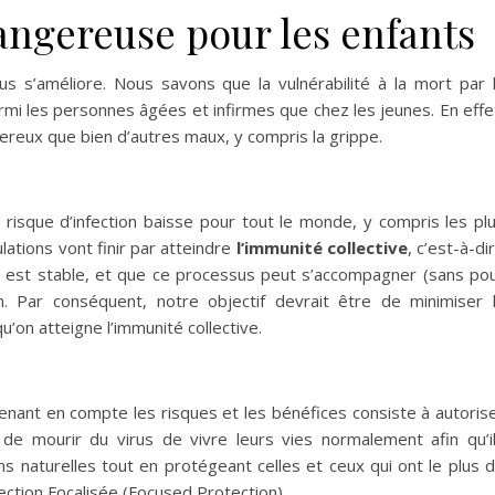
ngereuse pour les enfants
 s’améliore. Nous savons que la vulnérabilité à la mort par 
rmi les personnes âgées et infirmes que chez les jeunes. En effe
ereux que bien d’autres maux, y compris la grippe.
e risque d’infection baisse pour tout le monde, y compris les pl
ations vont finir par atteindre
l’immunité collective
, c’est-à-di
ns est stable, et que ce processus peut s’accompagner (sans po
n. Par conséquent, notre objectif devrait être de minimiser 
qu’on atteigne l’immunité collective.
enant en compte les risques et les bénéfices consiste à autoris
 de mourir du virus de vivre leurs vies normalement afin qu’i
ons naturelles tout en protégeant celles et ceux qui ont le plus 
ection Focalisée (Focused Protection).