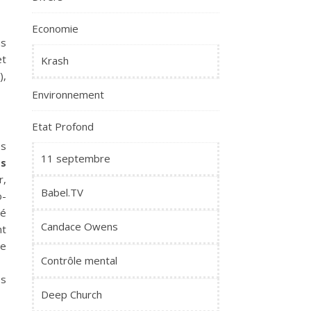
Economie
us
et
Krash
),
Environnement
Etat Profond
os
11 septembre
ts
r,
Babel.TV
o-
té
Candace Owens
t
de
Contrôle mental
es
Deep Church