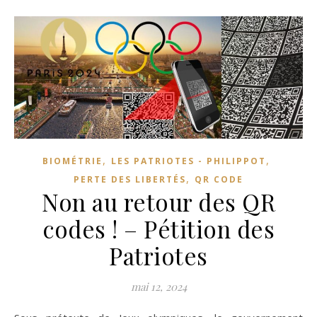
,
,
BIOMÉTRIE
LES PATRIOTES - PHILIPPOT
,
PERTE DES LIBERTÉS
QR CODE
Non au retour des QR
codes ! – Pétition des
Patriotes
mai 12, 2024