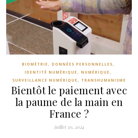
,
,
BIOMÉTRIE
DONNÉES PERSONNELLES
,
,
IDENTITÉ NUMÉRIQUE
NUMÉRIQUE
,
SURVEILLANCE NUMÉRIQUE
TRANSHUMANISME
Bientôt le paiement avec
la paume de la main en
France ?
juillet 30, 2024