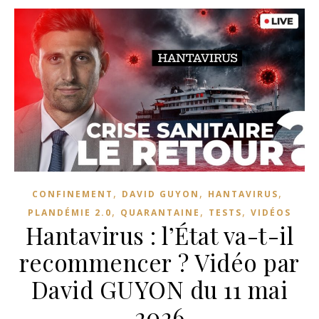
,
,
,
CONFINEMENT
DAVID GUYON
HANTAVIRUS
,
,
,
PLANDÉMIE 2.0
QUARANTAINE
TESTS
VIDÉOS
Hantavirus : l’État va-t-il
recommencer ? Vidéo par
David GUYON du 11 mai
2026