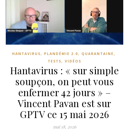
,
,
,
HANTAVIRUS
PLANDÉMIE 2.0
QUARANTAINE
,
TESTS
VIDÉOS
Hantavirus : « sur simple
soupçon, on peut vous
enfermer 42 jours » –
Vincent Pavan est sur
GPTV ce 15 mai 2026
mai 18, 2026