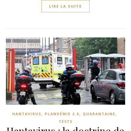
LIRE LA SUITE
,
,
,
HANTAVIRUS
PLANDÉMIE 2.0
QUARANTAINE
TESTS
Hantavirus : la doctrine de