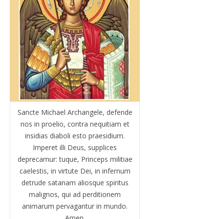
Sancte Michael Archangele, defende
nos in proelio, contra nequitiam et
insidias diaboli esto praesidium.
Imperet illi Deus, supplices
deprecamur: tuque, Princeps militiae
caelestis, in virtute Dei, in infernum
detrude satanam aliosque spiritus
malignos, qui ad perditionem
animarum pervagantur in mundo.
Amen.