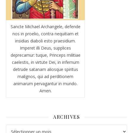
Sancte Michael Archangele, defende
nos in proelio, contra nequitiam et
insidias diaboli esto praesidium.
Imperet illi Deus, supplices
deprecamur: tuque, Princeps militiae
caelestis, in virtute Dei, in infernum
detrude satanam aliosque spiritus
malignos, qui ad perditionem
animarum pervagantur in mundo.
Amen.
ARCHIVES
Archives