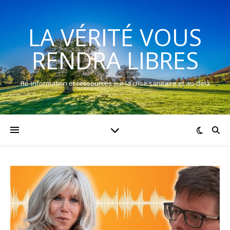
LA VÉRITÉ VOUS
RENDRA LIBRES
Ré-information et ressources sur la crise sanitaire et au-delà