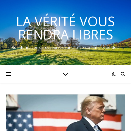
LA VÉRITÉ VOUS
RENDRA LIBRES
Ré-information et ressources sur la crise sanitaire et au-delà