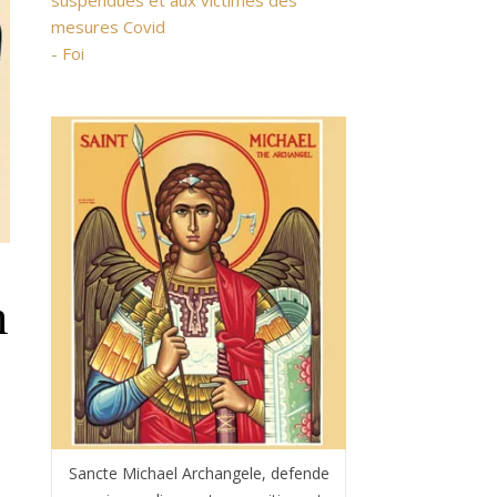
suspendues et aux victimes des
mesures Covid
- Foi
n
Sancte Michael Archangele, defende