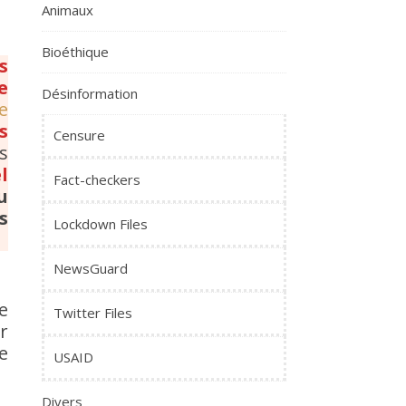
Animaux
Bioéthique
s
e
Désinformation
e
s
Censure
s
l
Fact-checkers
u
s
Lockdown Files
NewsGuard
e
Twitter Files
r
e
USAID
Divers