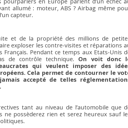
les pourparlers en Europe parlent d’un échec a
oyant allumé : moteur, ABS ? Airbag même pou
’un capteur.
uite et de la propriété des millions de petite
aire exploser les contre-visites et réparations a
s Français. Pendant ce temps aux Etats-Unis d
as de contrôle technique.
On voit donc l
eaucrates qui veulent imposer des idée
uropéens. Cela permet de contourner le vot
 jamais accepté de telles réglementation
.
irectives tant au niveau de l’automobile que d
ous ne possèderez rien et serez heureux sauf le
olitiques.