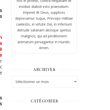
nos in proelio, contra nequitiam et
insidias diaboli esto praesidium.
s
Imperet illi Deus, supplices
s
deprecamur: tuque, Princeps militiae
caelestis, in virtute Dei, in infernum
detrude satanam aliosque spiritus
malignos, qui ad perditionem
n
animarum pervagantur in mundo.
a
Amen.
é
e
r
c
ARCHIVES
e
Archives
s
CATÉGORIES
s