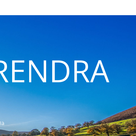
 RENDRA
là