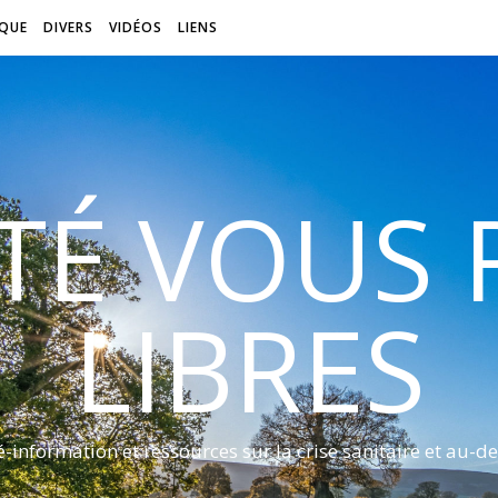
QUE
DIVERS
VIDÉOS
LIENS
ITÉ VOUS
LIBRES
é-information et ressources sur la crise sanitaire et au-de