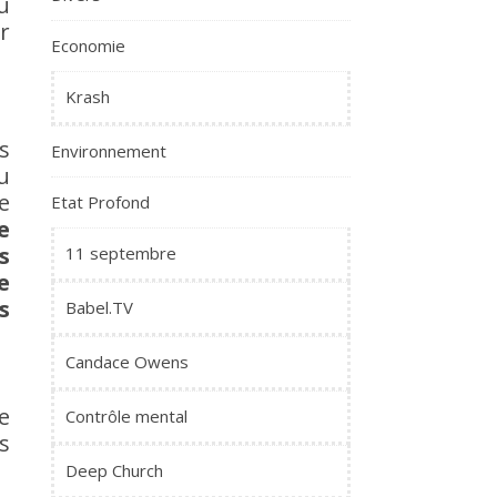
u
r
Economie
Krash
s
Environnement
u
e
Etat Profond
e
s
11 septembre
e
s
Babel.TV
Candace Owens
e
Contrôle mental
s
Deep Church