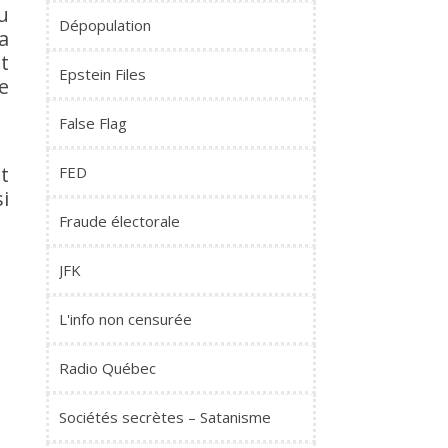
u
Dépopulation
a
t
Epstein Files
e
False Flag
t
FED
si
Fraude électorale
JFK
L'info non censurée
Radio Québec
Sociétés secrètes – Satanisme