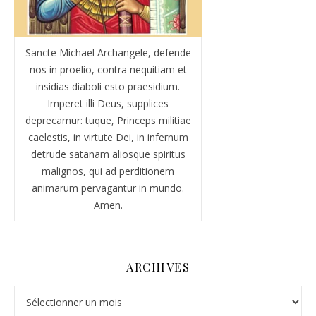
Sancte Michael Archangele, defende
nos in proelio, contra nequitiam et
insidias diaboli esto praesidium.
Imperet illi Deus, supplices
deprecamur: tuque, Princeps militiae
caelestis, in virtute Dei, in infernum
detrude satanam aliosque spiritus
malignos, qui ad perditionem
animarum pervagantur in mundo.
Amen.
ARCHIVES
Archives