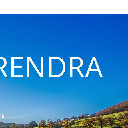
 RENDRA
là