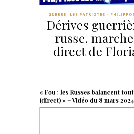
,
GUERRE
LES PATRIOTES - PHILIPPO
Dérives guerriè
russe, marche
direct de Flor
« Fou : les Russes balancent tou
(direct) » – Vidéo du 8 mars 2024