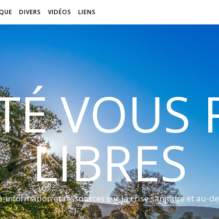
QUE
DIVERS
VIDÉOS
LIENS
ITÉ VOUS
LIBRES
é-information et ressources sur la crise sanitaire et au-de