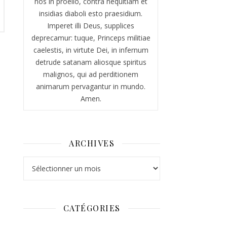
nos in proelio, contra nequitiam et
insidias diaboli esto praesidium.
Imperet illi Deus, supplices
deprecamur: tuque, Princeps militiae
caelestis, in virtute Dei, in infernum
detrude satanam aliosque spiritus
malignos, qui ad perditionem
animarum pervagantur in mundo.
Amen.
ARCHIVES
Archives
CATÉGORIES