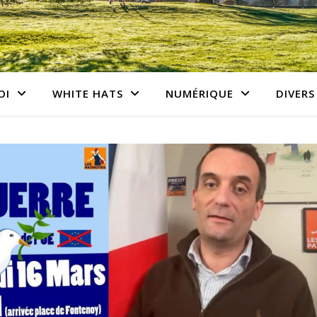
OI
WHITE HATS
NUMÉRIQUE
DIVERS