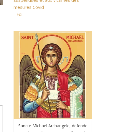
suspendues et aux victimes des
mesures Covid
- Foi
Sancte Michael Archangele, defende