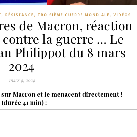
,
,
,
T
RÉSISTANCE
TROISIÈME GUERRE MONDIALE
VIDÉOS
res de Macron, réaction
 contre la guerre … Le
ian Philippot du 8 mars
2024
mars 9, 2024
t sur Macron et le menacent directement !
 (durée 41 min) :