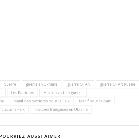
Guerre
guerre en Ukraine
guerre OTAN
guerre OTAN Russie
n
Les Patriotes
Macron va-t-en guerre
ine
Manif des patriotes pour la Paix
Manif pour la paix
 pour la Paix
Troupes françaises en Ukraine
POURRIEZ AUSSI AIMER