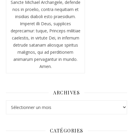
Sancte Michael Archangele, defende
nos in proelio, contra nequitiam et
insidias diaboli esto praesidium.
Imperet illi Deus, supplices
deprecamur: tuque, Princeps militiae
caelestis, in virtute Dei, in infernum
detrude satanam aliosque spiritus
malignos, qui ad perditionem
animarum pervagantur in mundo.
Amen.
ARCHIVES
Archives
CATÉGORIES