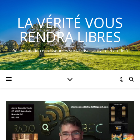
LA VÉRITÉ VOUS
RENDRA LIBRES
Ré-information et ressources sur la crise sanitaire et au-delà