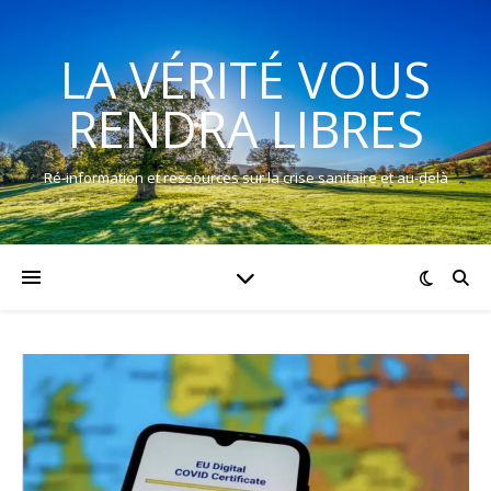
LA VÉRITÉ VOUS
RENDRA LIBRES
Ré-information et ressources sur la crise sanitaire et au-delà