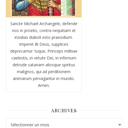
Sancte Michael Archangele, defende
nos in proelio, contra nequitiam et
insidias diaboli esto praesidium.
Imperet illi Deus, supplices
deprecamur: tuque, Princeps militiae
caelestis, in virtute Dei, in infernum
detrude satanam aliosque spiritus
malignos, qui ad perditionem
animarum pervagantur in mundo.
Amen.
ARCHIVES
Archives