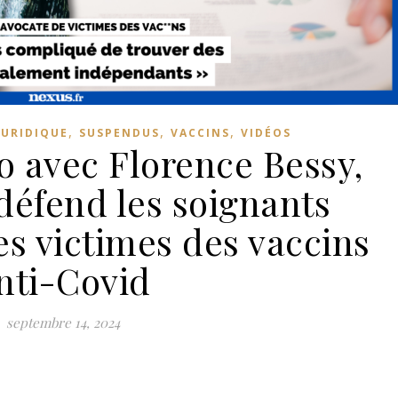
,
,
,
JURIDIQUE
SUSPENDUS
VACCINS
VIDÉOS
o avec Florence Bessy,
défend les soignants
es victimes des vaccins
nti-Covid
septembre 14, 2024