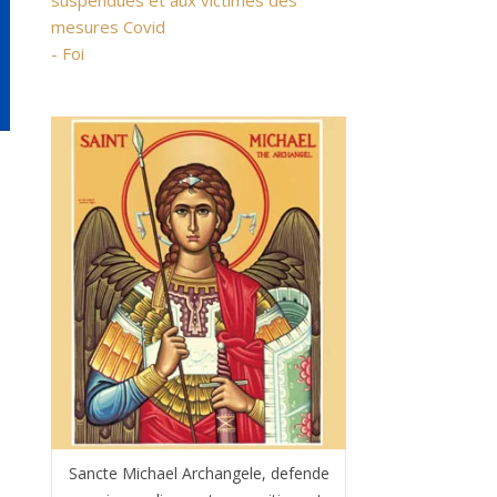
suspendues et aux victimes des
mesures Covid
- Foi
Sancte Michael Archangele, defende