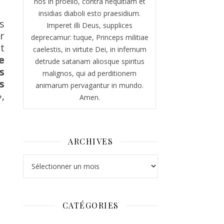
nos in proelio, contra nequitiam et
insidias diaboli esto praesidium.
s
Imperet illi Deus, supplices
r
deprecamur: tuque, Princeps militiae
t
caelestis, in virtute Dei, in infernum
e
detrude satanam aliosque spiritus
s
malignos, qui ad perditionem
s
animarum pervagantur in mundo.
,
Amen.
ARCHIVES
Archives
CATÉGORIES