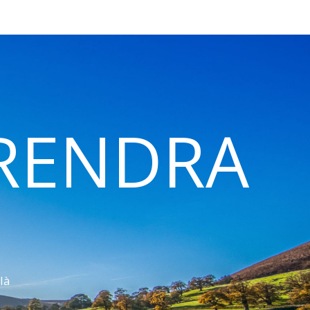
 RENDRA
là