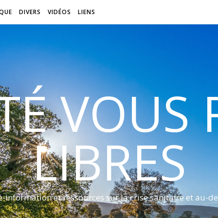
QUE
DIVERS
VIDÉOS
LIENS
ITÉ VOUS
LIBRES
é-information et ressources sur la crise sanitaire et au-de