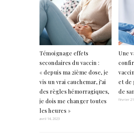
Témoignage effets
Une v
secondaires du vaccin :
confir
« depuis ma 2ième dose, je
vacci
vis un vrai cauchemar, j’ai
et de
des règles hémorragiques,
de sa
février 21
je dois me changer toutes
les heures »
avril 14, 2023