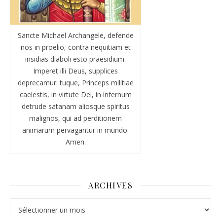
Sancte Michael Archangele, defende
nos in proelio, contra nequitiam et
insidias diaboli esto praesidium.
Imperet illi Deus, supplices
deprecamur: tuque, Princeps militiae
caelestis, in virtute Dei, in infernum
detrude satanam aliosque spiritus
malignos, qui ad perditionem
animarum pervagantur in mundo.
Amen.
ARCHIVES
Archives