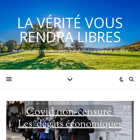
LA VÉRITÉ VOUS
RENDRA LIBRES
Ré-information et ressources sur la crise sanitaire et au-delà