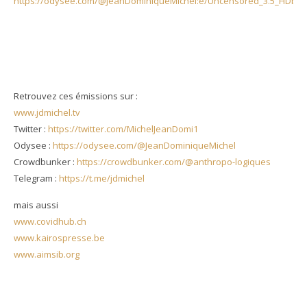
https://odysee.com/@JeanDominiqueMichel:e/Uncensored_3.5_HDb:3
Retrouvez ces émissions sur :
www.jdmichel.tv
Twitter :
https://twitter.com/MichelJeanDomi1
Odysee :
https://odysee.com/@JeanDominiqueMichel
Crowdbunker :
https://crowdbunker.com/@anthropo-logiques
Telegram :
https://t.me/jdmichel
mais aussi
www.covidhub.ch
www.kairospresse.be
www.aimsib.org