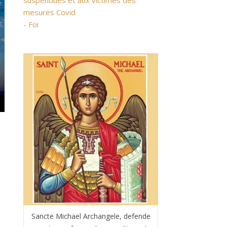
suspendues et aux victimes des
mesures Covid
- Foi
Sancte Michael Archangele, defende