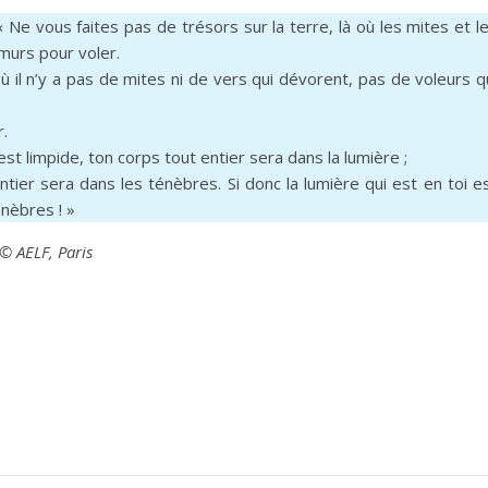
« Ne vous faites pas de trésors sur la terre, là où les mites et l
 murs pour voler.
où il n’y a pas de mites ni de vers qui dévorent, pas de voleurs q
r.
 est limpide, ton corps tout entier sera dans la lumière ;
ntier sera dans les ténèbres. Si donc la lumière qui est en toi e
nèbres ! »
 © AELF, Paris