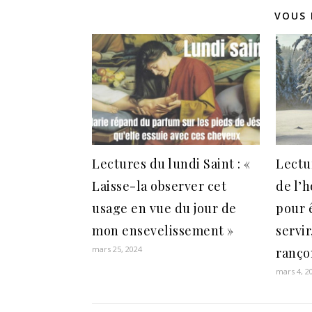
VOUS 
Lectures du lundi Saint : «
Lectur
Laisse-la observer cet
de l’
usage en vue du jour de
pour 
mon ensevelissement »
servir
mars 25, 2024
ranço
mars 4, 2