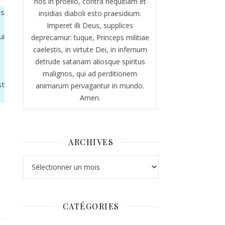
nos in proelio, contra nequitiam et
es
insidias diaboli esto praesidium.
Imperet illi Deus, supplices
ui
deprecamur: tuque, Princeps militiae
caelestis, in virtute Dei, in infernum
detrude satanam aliosque spiritus
malignos, qui ad perditionem
st
animarum pervagantur in mundo.
Amen.
ARCHIVES
Archives
CATÉGORIES