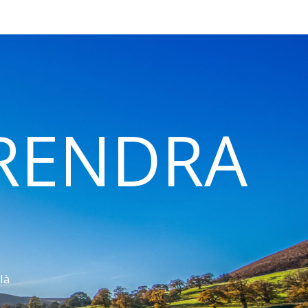
 RENDRA
là