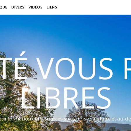
QUE
DIVERS
VIDÉOS
LIENS
ITÉ VOUS
LIBRES
é-information et ressources sur la crise sanitaire et au-de