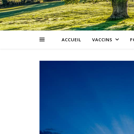
ACCUEIL
VACCINS
F