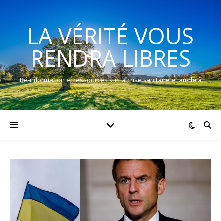
LA VÉRITÉ VOUS
RENDRA LIBRES
Ré-information et ressources sur la crise sanitaire et au-delà