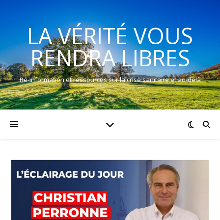
LA VÉRITÉ VOUS
RENDRA LIBRES
Ré-information et ressources sur la crise sanitaire et au-delà