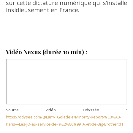
sur cette dictature numérique qui s’installe
insidieusement en France.
Vidéo Nexus (durée 10 min) :
Source vidéo Odyssée :
https://odysee.com/@Larry_Golade:e/Minority-Report-%C3%A0-
Paris—Les-JO-au-service-de-l%E2%80%99I.A.-et-de-Big-Brother:d1