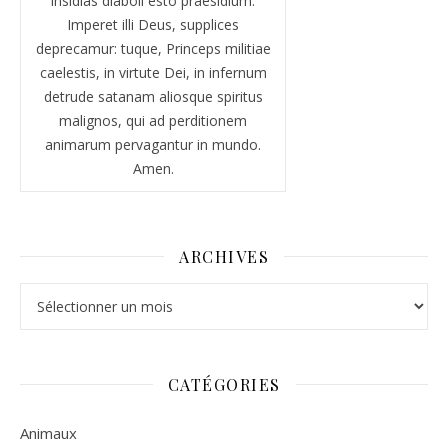
insidias diaboli esto praesidium.
Imperet illi Deus, supplices
deprecamur: tuque, Princeps militiae
caelestis, in virtute Dei, in infernum
detrude satanam aliosque spiritus
malignos, qui ad perditionem
animarum pervagantur in mundo.
Amen.
ARCHIVES
Archives
CATÉGORIES
Animaux