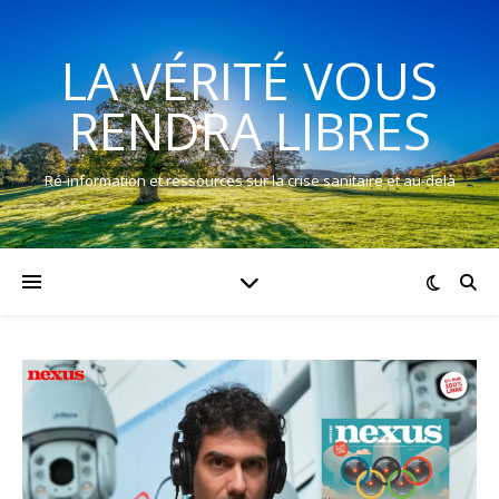
LA VÉRITÉ VOUS
RENDRA LIBRES
Ré-information et ressources sur la crise sanitaire et au-delà