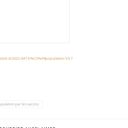
astick:4/2022-047-D%C3%A9population-V3:7
pulation par les vaccins