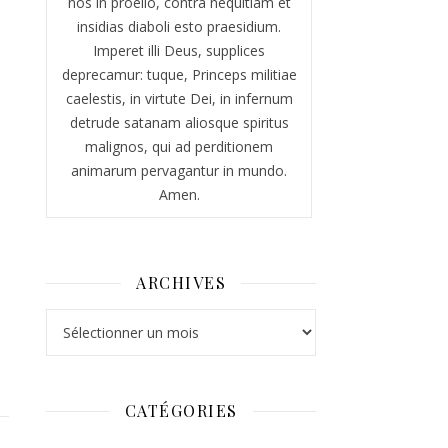
nos in proelio, contra nequitiam et
insidias diaboli esto praesidium.
Imperet illi Deus, supplices
deprecamur: tuque, Princeps militiae
caelestis, in virtute Dei, in infernum
detrude satanam aliosque spiritus
malignos, qui ad perditionem
animarum pervagantur in mundo.
Amen.
ARCHIVES
Archives
CATÉGORIES