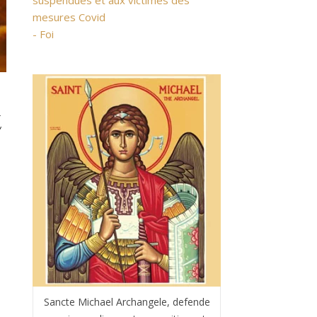
suspendues et aux victimes des
mesures Covid
- Foi
t
Sancte Michael Archangele, defende