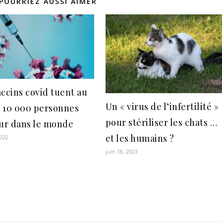
POURRIEZ AUSSI AIMER
accins covid tuent au
Un « virus de l’infertilité »
 10 000 personnes
pour stériliser les chats …
our dans le monde
et les humains ?
2022
juin 18, 2023