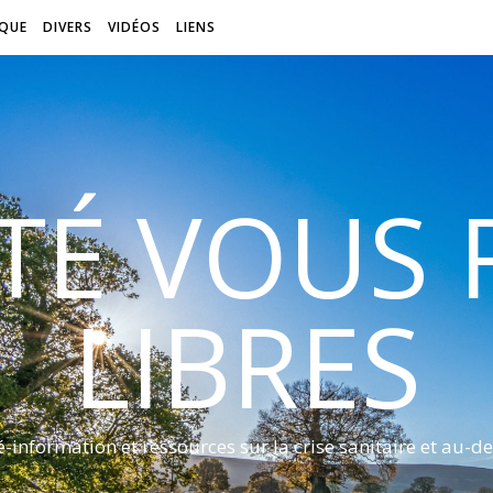
QUE
DIVERS
VIDÉOS
LIENS
ITÉ VOUS
LIBRES
é-information et ressources sur la crise sanitaire et au-de