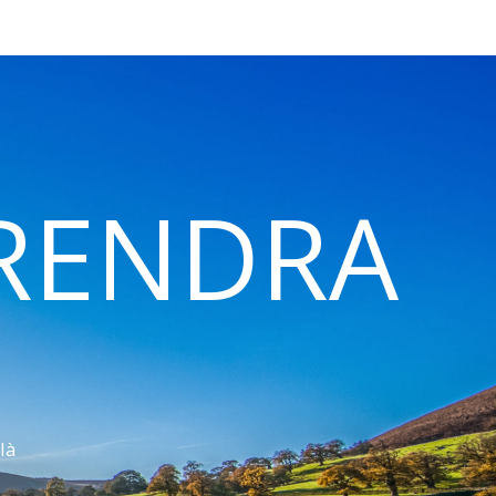
 RENDRA
là