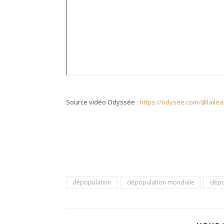
Source vidéo Odyssée :
https://odysee.com/@laile
dépopulation
dépopulation mondiale
dépo