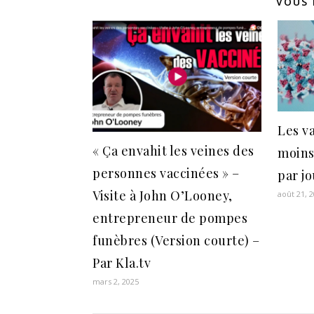
VOUS 
Les v
« Ça envahit les veines des
moins
personnes vaccinées » –
par j
Visite à John O’Looney,
août 21, 
entrepreneur de pompes
funèbres (Version courte) –
Par Kla.tv
mars 2, 2025