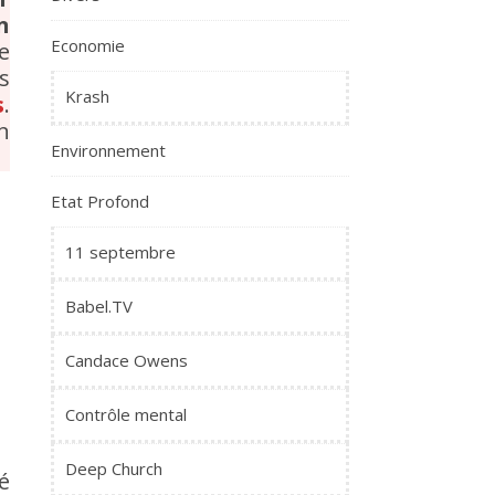
n
Economie
e
s
Krash
s
.
n
Environnement
Etat Profond
11 septembre
Babel.TV
Candace Owens
Contrôle mental
Deep Church
é