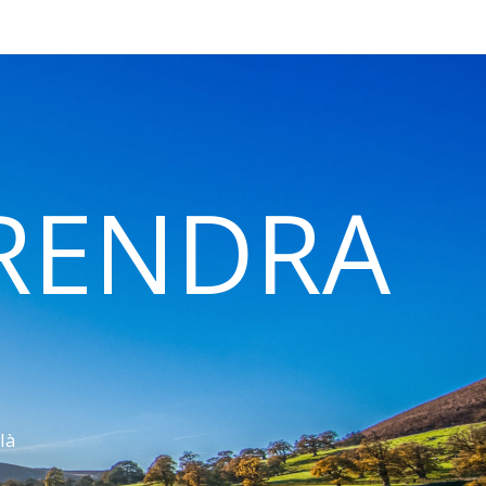
 RENDRA
là