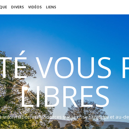
QUE
DIVERS
VIDÉOS
LIENS
ITÉ VOUS
LIBRES
é-information et ressources sur la crise sanitaire et au-de