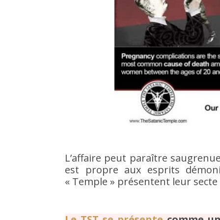
L’affaire peut paraître saugrenue 
est propre aux esprits démon
« Temple » présentent leur secte
Le TST se présente
comme un 