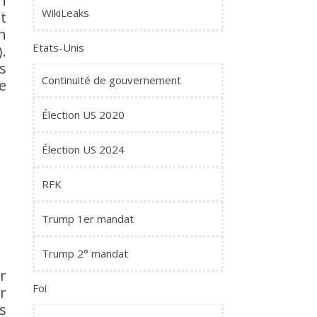
n
WikiLeaks
t
n
Etats-Unis
.
s
Continuité de gouvernement
e
Élection US 2020
Élection US 2024
RFK
Trump 1er mandat
Trump 2° mandat
r
Foi
r
s