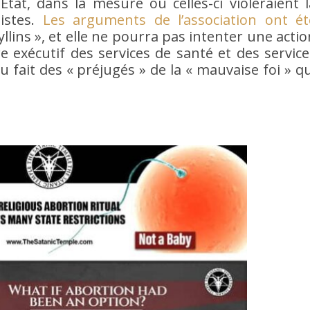
Etat, dans la mesure où celles-ci violeraient l
nistes.
Les arguments de l’association ont ét
llins », et elle ne pourra pas intenter une actio
e exécutif des services de santé et des service
u fait des « préjugés » de la « mauvaise foi » qu