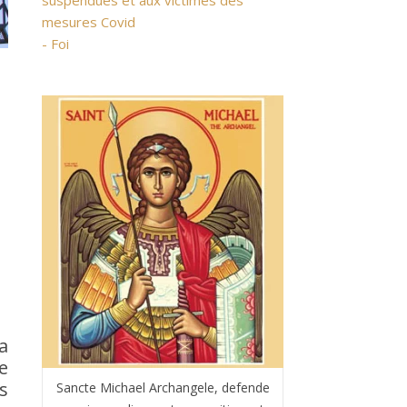
suspendues et aux victimes des
mesures Covid
- Foi
a
e
s
Sancte Michael Archangele, defende