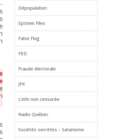
-
Dépopulation
s
s
Epstein Files
e
n
False Flag
n
FED
Fraude électorale
e
e
JFK
e
n
L'info non censurée
Radio Québec
s
Sociétés secrètes – Satanisme
s