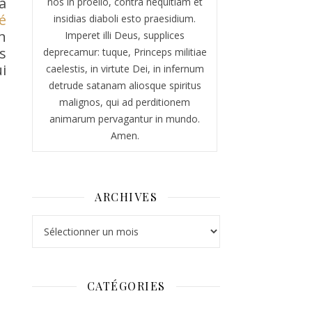
a
nos in proelio, contra nequitiam et
é
insidias diaboli esto praesidium.
n
Imperet illi Deus, supplices
s
deprecamur: tuque, Princeps militiae
i
caelestis, in virtute Dei, in infernum
detrude satanam aliosque spiritus
malignos, qui ad perditionem
animarum pervagantur in mundo.
Amen.
ARCHIVES
Archives
CATÉGORIES