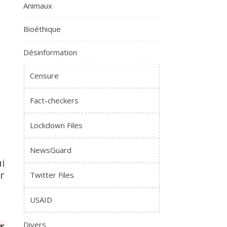
Animaux
Bioéthique
Désinformation
Censure
Fact-checkers
Lockdown Files
NewsGuard
i
r
Twitter Files
USAID
r
Divers