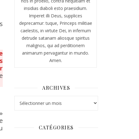
nos in proelio, contra nequitiam et
insidias diaboli esto praesidium.
Imperet illi Deus, supplices
s
deprecamur: tuque, Princeps militiae
caelestis, in virtute Dei, in infernum
detrude satanam aliosque spiritus
malignos, qui ad perditionem
e
animarum pervagantur in mundo.
s
Amen.
r
e
ARCHIVES
Archives
»
e
u
CATÉGORIES