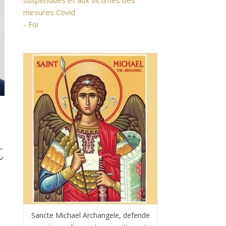
suspendues et aux victimes des
mesures Covid
- Foi
t
Sancte Michael Archangele, defende