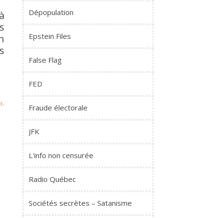
Dépopulation
à
s
Epstein Files
n
s
False Flag
FED
t-
Fraude électorale
JFK
L'info non censurée
Radio Québec
Sociétés secrètes – Satanisme