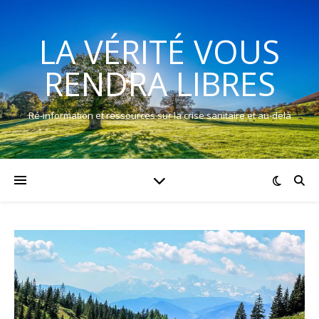
LA VÉRITÉ VOUS
RENDRA LIBRES
Ré-information et ressources sur la crise sanitaire et au-delà