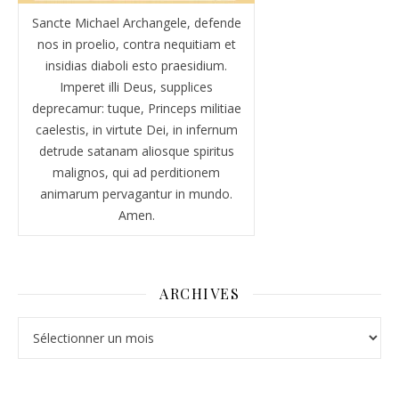
Sancte Michael Archangele, defende
nos in proelio, contra nequitiam et
insidias diaboli esto praesidium.
Imperet illi Deus, supplices
deprecamur: tuque, Princeps militiae
caelestis, in virtute Dei, in infernum
detrude satanam aliosque spiritus
malignos, qui ad perditionem
animarum pervagantur in mundo.
Amen.
ARCHIVES
Archives