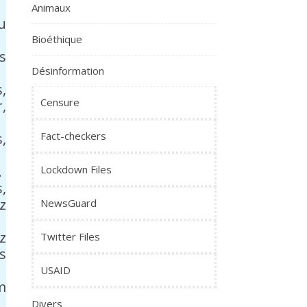
Animaux
u
Bioéthique
s
Désinformation
,
Censure
,
Fact-checkers
,
.
Lockdown Files
,
z
NewsGuard
z
Twitter Files
s
USAID
m
Divers