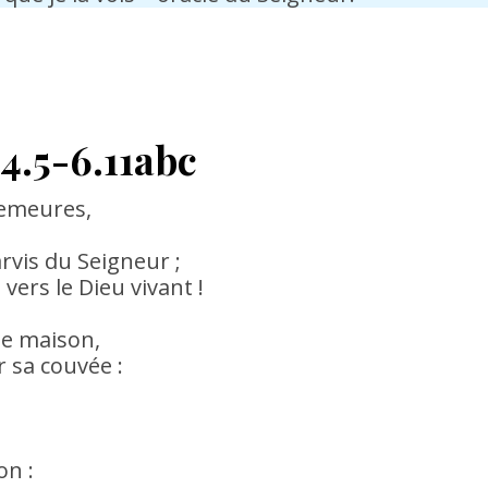
4.5-6.11abc
demeures,
rvis du Seigneur ;
vers le Dieu vivant !
ne maison,
r sa couvée :
on :