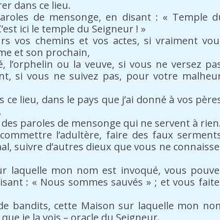
er dans ce lieu.
paroles de mensonge, en disant : « Temple d
est ici le temple du Seigneur ! »
rs vos chemins et vos actes, si vraiment vou
me et son prochain,
, l’orphelin ou la veuve, si vous ne versez pas
ent, si vous ne suivez pas, pour votre malheur
 ce lieu, dans le pays que j’ai donné à vos pères
.
 à des paroles de mensonge qui ne servent à rien
 commettre l’adultère, faire des faux serments
aal, suivre d’autres dieux que vous ne connaisse
sur laquelle mon nom est invoqué, vous pouve
isant : « Nous sommes sauvés » ; et vous faite
 de bandits, cette Maison sur laquelle mon no
 que je la vois – oracle du Seigneur.