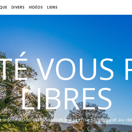
QUE
DIVERS
VIDÉOS
LIENS
ITÉ VOUS
LIBRES
é-information et ressources sur la crise sanitaire et au-de