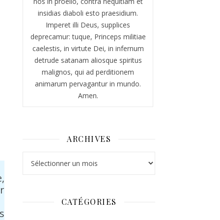
nos in proelio, contra nequitiam et
insidias diaboli esto praesidium.
Imperet illi Deus, supplices
deprecamur: tuque, Princeps militiae
caelestis, in virtute Dei, in infernum
detrude satanam aliosque spiritus
malignos, qui ad perditionem
animarum pervagantur in mundo.
Amen.
ARCHIVES
Archives
,
r
CATÉGORIES
s