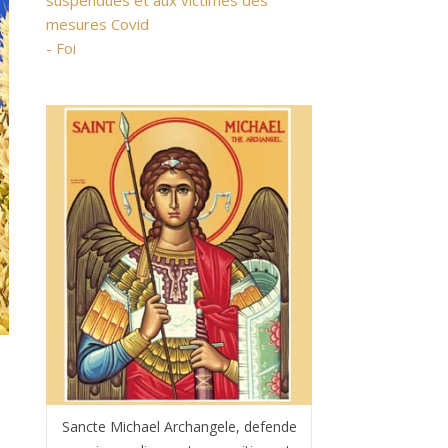
suspendues et aux victimes des
mesures Covid
- Foi
Sancte Michael Archangele, defende