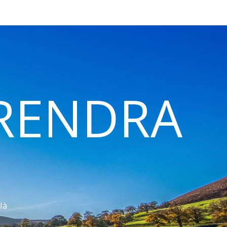
 RENDRA
là