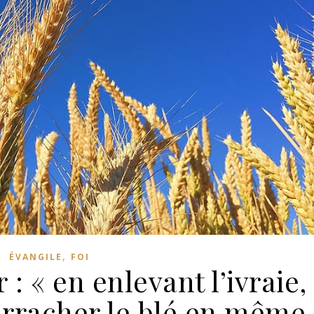
,
ÉVANGILE
FOI
 : « en enlevant l’ivraie,
arracher le blé en même