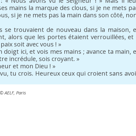
t : « Nous avons vu le Seigneur ! » Mais il leu
s ses mains la marque des clous, si je ne mets pa
s, si je ne mets pas la main dans son côté, non
les se trouvaient de nouveau dans la maison, e
, alors que les portes étaient verrouillées, et i
a paix soit avec vous ! »
n doigt ici, et vois mes mains ; avance ta main, e
re incrédule, sois croyant. »
neur et mon Dieu ! »
s vu, tu crois. Heureux ceux qui croient sans avoi
 © AELF, Paris