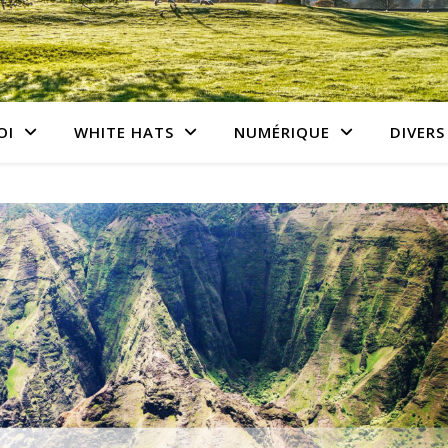
OI
WHITE HATS
NUMÉRIQUE
DIVERS