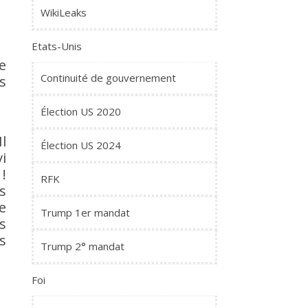
WikiLeaks
Etats-Unis
e
Continuité de gouvernement
s
Élection US 2020
l
Élection US 2024
vi
 !
RFK
s
le
Trump 1er mandat
s
s
Trump 2° mandat
Foi