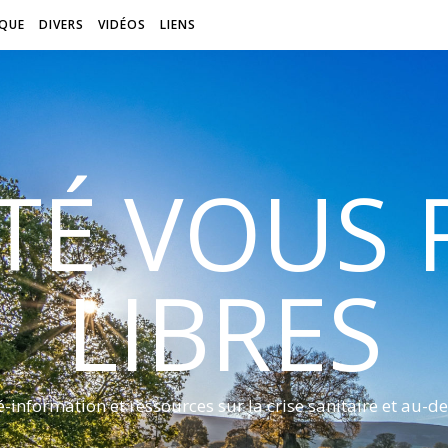
QUE
DIVERS
VIDÉOS
LIENS
ITÉ VOUS
LIBRES
é-information et ressources sur la crise sanitaire et au-de