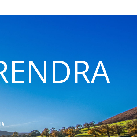
 RENDRA
là