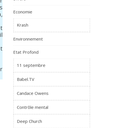
r
s
Economie
,
Krash
t
l
Environnement
t
Etat Profond
11 septembre
r
Babel.TV
Candace Owens
Contrôle mental
Deep Church