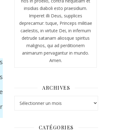
nos in proelio, contra nequitiam et
insidias diaboli esto praesidium.
Imperet illi Deus, supplices
deprecamur: tuque, Princeps militiae
caelestis, in virtute Dei, in infernum
detrude satanam aliosque spiritus
malignos, qui ad perditionem
animarum pervagantur in mundo.
Amen.
s
s
ARCHIVES
e
Archives
r
CATÉGORIES