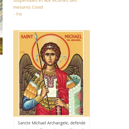
suspendues et aux victimes des
mesures Covid
- Foi
Sancte Michael Archangele, defende