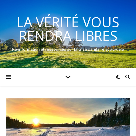
LA VÉRITÉ VOUS
RENDRA LIBRES
Ré-information et ressources sur la crise sanitaire et au-delà