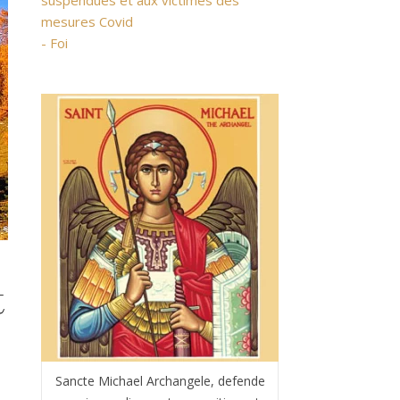
suspendues et aux victimes des
mesures Covid
- Foi
t
Sancte Michael Archangele, defende