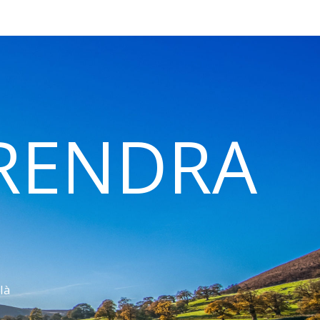
 RENDRA
là