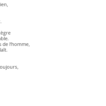
ien,
.
tègre
ble.
s de l’homme,
aît.
toujours,