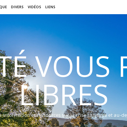
QUE
DIVERS
VIDÉOS
LIENS
ITÉ VOUS
LIBRES
é-information et ressources sur la crise sanitaire et au-de