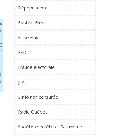
Dépopulation
a
Epstein Files
e
False Flag
e
”
FED
Fraude électorale
,
e
JFK
L'info non censurée
Radio Québec
Sociétés secrètes – Satanisme