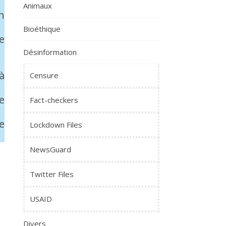
Animaux
n
Bioéthique
e
Désinformation
à
Censure
e
Fact-checkers
e
Lockdown Files
NewsGuard
Twitter Files
USAID
Divers