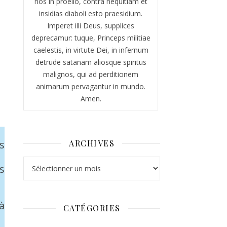
nos in proelio, contra nequitiam et
insidias diaboli esto praesidium.
Imperet illi Deus, supplices
deprecamur: tuque, Princeps militiae
caelestis, in virtute Dei, in infernum
detrude satanam aliosque spiritus
malignos, qui ad perditionem
animarum pervagantur in mundo.
Amen.
s
ARCHIVES
Archives
s
à
CATÉGORIES