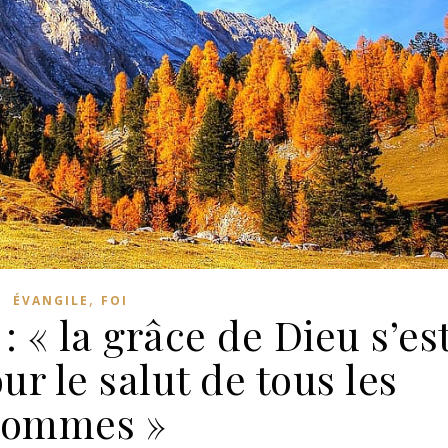
,
ÉVANGILE
FOI
: « la grâce de Dieu s’es
r le salut de tous les
ommes »