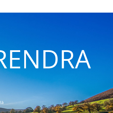
 RENDRA
là