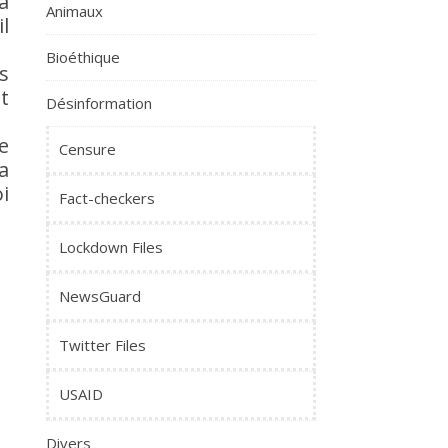
a
Animaux
l
Bioéthique
es
t
Désinformation
e
Censure
a
i
Fact-checkers
Lockdown Files
NewsGuard
Twitter Files
USAID
Divers