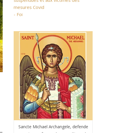
suspendues et aux victimes des
mesures Covid
- Foi
Sancte Michael Archangele, defende
–