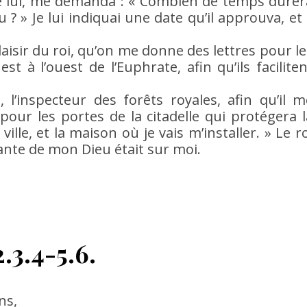
é de lui, me demanda : « Combien de temps durer
? » Je lui indiquai une date qu’il approuva, et i
 plaisir du roi, qu’on me donne des lettres pour l
t à l’ouest de l’Euphrate, afin qu’ils faciliten
 l’inspecteur des forêts royales, afin qu’il m
our les portes de la citadelle qui protégera l
ille, et la maison où je vais m’installer. » Le ro
sante de mon Dieu était sur moi.
.3.4-5.6.
ns,