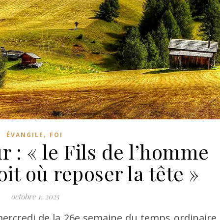
,
ÉVANGILE
FOI
r : « le Fils de l’homme
it où reposer la tête »
octobre 1, 2025
mercredi de la 26e semaine du temps ordinaire 