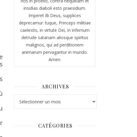
nos in proelio, contra nequitiam et
insidias diaboli esto praesidium.
Imperet illi Deus, supplices
deprecamur: tuque, Princeps militiae
caelestis, in virtute Dei, in infernum
detrude satanam aliosque spiritus
malignos, qui ad perditionem
animarum pervagantur in mundo.
e
Amen.
s
s
ARCHIVES
ù
Archives
u
er
CATÉGORIES