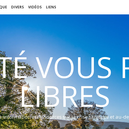
QUE
DIVERS
VIDÉOS
LIENS
ITÉ VOUS
LIBRES
é-information et ressources sur la crise sanitaire et au-de