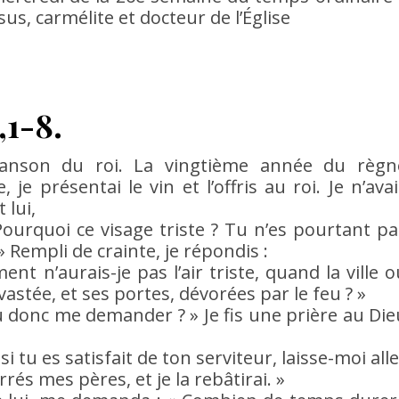
sus, carmélite et docteur de l’Église
,1-8.
chanson du roi. La vingtième année du règn
je présentai le vin et l’offris au roi. Je n’avai
 lui,
« Pourquoi ce visage triste ? Tu n’es pourtant pa
 Rempli de crainte, je répondis :
nt n’aurais-je pas l’air triste, quand la ville o
astée, et ses portes, dévorées par le feu ? »
tu donc me demander ? » Je fis une prière au Die
t si tu es satisfait de ton serviteur, laisse-moi all
rrés mes pères, et je la rebâtirai. »