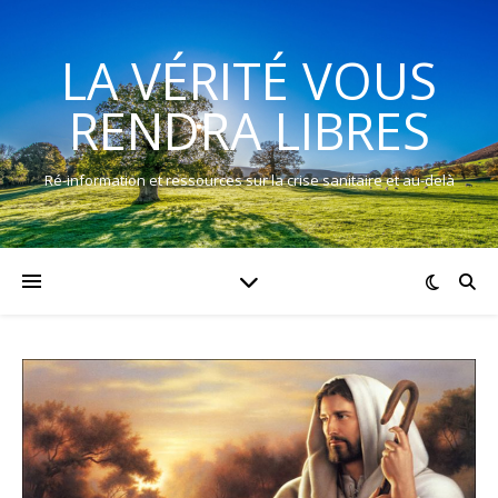
LA VÉRITÉ VOUS
RENDRA LIBRES
Ré-information et ressources sur la crise sanitaire et au-delà