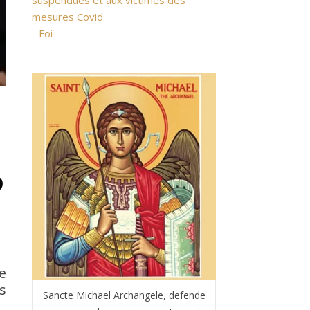
suspendues et aux victimes des
mesures Covid
- Foi
0
e
s
Sancte Michael Archangele, defende