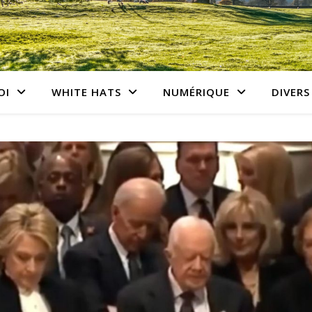
OI
WHITE HATS
NUMÉRIQUE
DIVERS