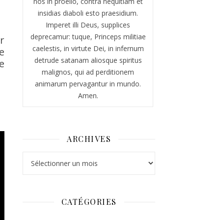
nos in proelio, contra nequitiam et
insidias diaboli esto praesidium.
Imperet illi Deus, supplices
deprecamur: tuque, Princeps militiae
r
caelestis, in virtute Dei, in infernum
e
detrude satanam aliosque spiritus
e
malignos, qui ad perditionem
animarum pervagantur in mundo.
Amen.
ARCHIVES
Archives
CATÉGORIES