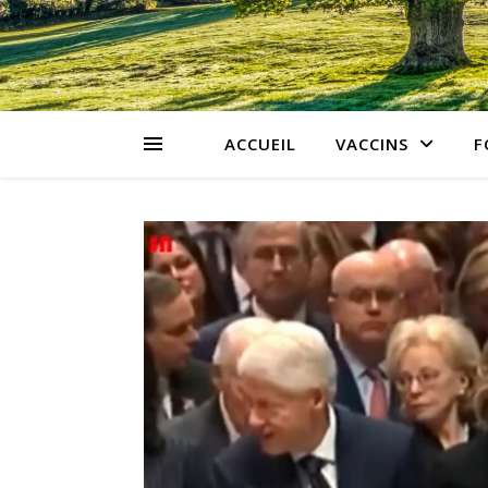
ACCUEIL
VACCINS
F