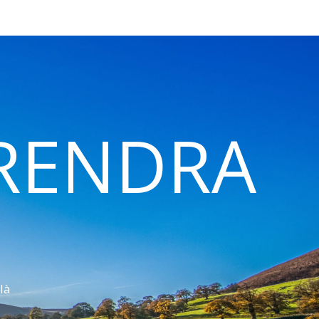
 RENDRA
là