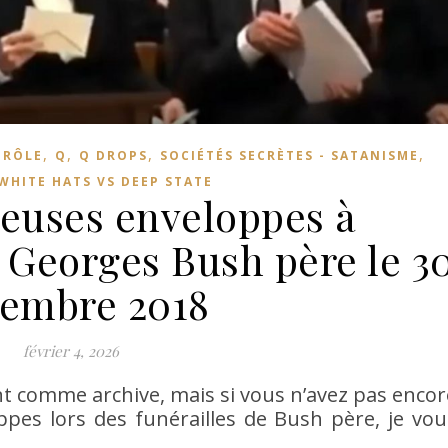
,
,
,
,
TRÔLE
Q
Q DROPS
SOCIÉTÉS SECRÈTES - SATANISME
WHITE HATS VS DEEP STATE
ieuses enveloppes à
 Georges Bush père le 3
embre 2018
février 4, 2026
t comme archive, mais si vous n’avez pas encor
ppes lors des funérailles de Bush père, je vou