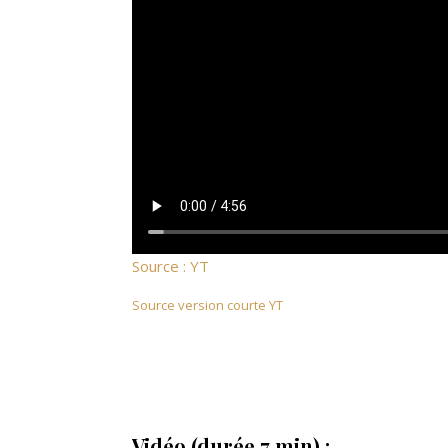
Source : YT
Source version courte YT
Vidéo (durée 7 min) :