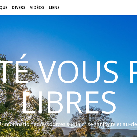
QUE
DIVERS
VIDÉOS
LIENS
ITÉ VOUS
LIBRES
é-information et ressources sur la crise sanitaire et au-de