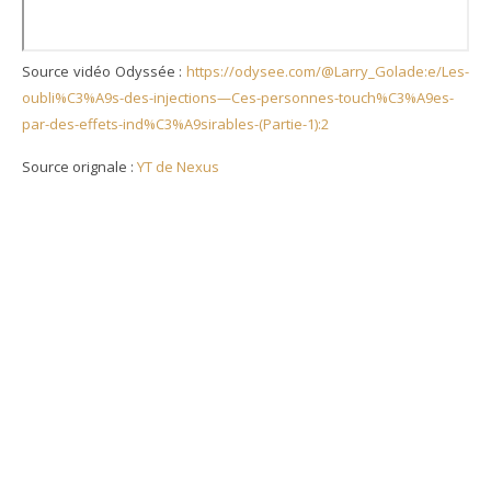
Source vidéo Odyssée :
https://odysee.com/@Larry_Golade:e/Les-
oubli%C3%A9s-des-injections—Ces-personnes-touch%C3%A9es-
par-des-effets-ind%C3%A9sirables-(Partie-1):2
Source orignale :
YT de Nexus