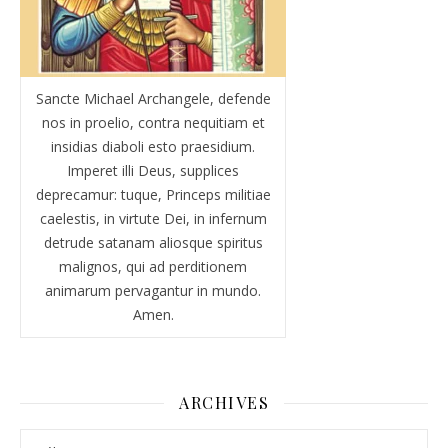
Sancte Michael Archangele, defende
nos in proelio, contra nequitiam et
insidias diaboli esto praesidium.
Imperet illi Deus, supplices
deprecamur: tuque, Princeps militiae
caelestis, in virtute Dei, in infernum
detrude satanam aliosque spiritus
malignos, qui ad perditionem
animarum pervagantur in mundo.
Amen.
ARCHIVES
Archives