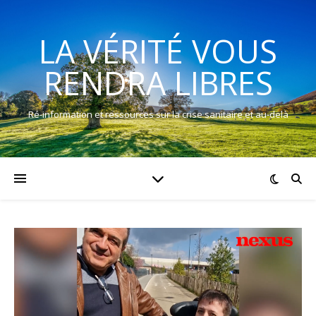
LA VÉRITÉ VOUS
RENDRA LIBRES
Ré-information et ressources sur la crise sanitaire et au-delà