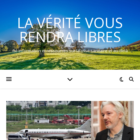
LA VÉRITÉ VOUS
RENDRA LIBRES
Ré-information et ressources sur la crise sanitaire et au-delà