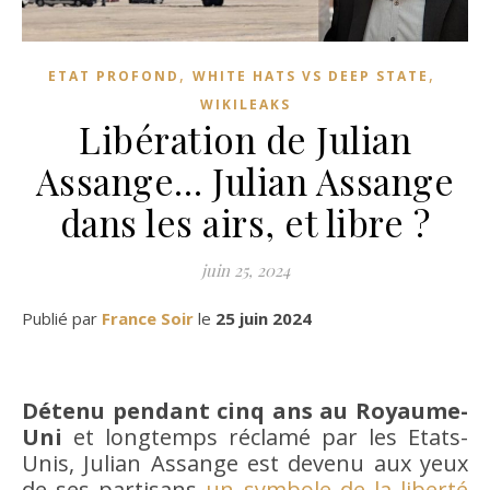
,
,
ETAT PROFOND
WHITE HATS VS DEEP STATE
WIKILEAKS
Libération de Julian
Assange… Julian Assange
dans les airs, et libre ?
juin 25, 2024
Publié par
France Soir
le
25 juin 2024
Détenu pendant cinq ans au Royaume-
Uni
et longtemps réclamé par les Etats-
Unis, Julian Assange est devenu aux yeux
de ses partisans
un symbole de la liberté