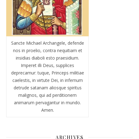
Sancte Michael Archangele, defende
nos in proelio, contra nequitiam et
insidias diaboli esto praesidium.
Imperet illi Deus, supplices
deprecamur: tuque, Princeps militiae
caelestis, in virtute Dei, in infernum
detrude satanam aliosque spiritus
malignos, qui ad perditionem
animarum pervagantur in mundo.
Amen.
ARCHIVES