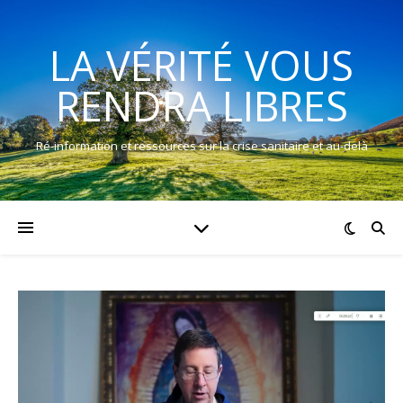
LA VÉRITÉ VOUS
RENDRA LIBRES
Ré-information et ressources sur la crise sanitaire et au-delà