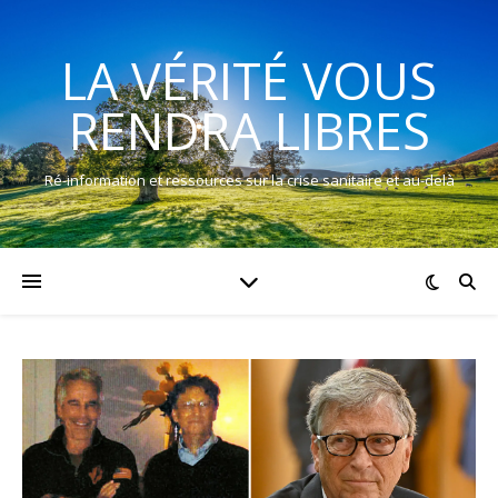
LA VÉRITÉ VOUS
RENDRA LIBRES
Ré-information et ressources sur la crise sanitaire et au-delà