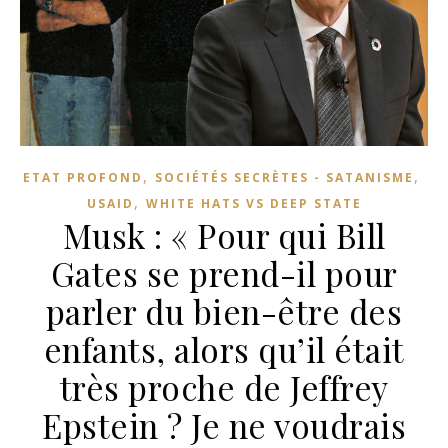
,
,
ETAT PROFOND
SOCIÉTÉS SECRÈTES - SATANISME
,
USAID
WHITE HATS VS DEEP STATE
Musk : « Pour qui Bill
Gates se prend-il pour
parler du bien-être des
enfants, alors qu’il était
très proche de Jeffrey
Epstein ? Je ne voudrais