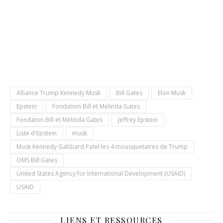
Alliance Trump Kennedy Musk
Bill Gates
Elon Musk
Epstein
Fondation Bill et Melinda Gates
Fondaton Bill et Mélinda Gates
Jeffrey Epstein
Liste d'Epstein
musk
Musk Kennedy Gabbard Patel les 4 mousquetaires de Trump
OMS Bill Gates
United States Agency for International Development (USAID)
USAID
LIENS ET RESSOURCES