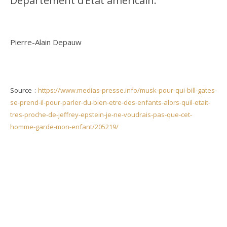
Département d’État américain.
Pierre-Alain Depauw
Source :
https://www.medias-presse.info/musk-pour-qui-bill-gates-
se-prend-il-pour-parler-du-bien-etre-des-enfants-alors-quil-etait-
tres-proche-de-jeffrey-epstein-je-ne-voudrais-pas-que-cet-
homme-garde-mon-enfant/205219/