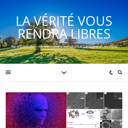
LA VÉRITÉ VOUS
RENDRA LIBRES
Ré-information et ressources sur la crise sanitaire et au-delà