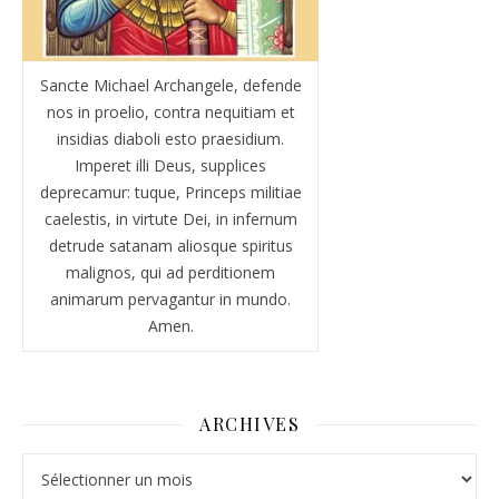
Sancte Michael Archangele, defende
nos in proelio, contra nequitiam et
insidias diaboli esto praesidium.
Imperet illi Deus, supplices
deprecamur: tuque, Princeps militiae
caelestis, in virtute Dei, in infernum
detrude satanam aliosque spiritus
malignos, qui ad perditionem
animarum pervagantur in mundo.
Amen.
ARCHIVES
Archives