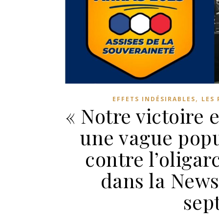
,
EFFETS INDÉSIRABLES
LES 
« Notre victoire
une vague popul
contre l’oligar
dans la Newsl
sep