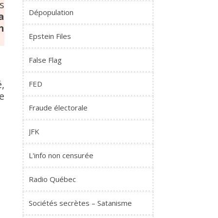
s
Dépopulation
a
n
Epstein Files
False Flag
,
FED
e
Fraude électorale
JFK
L'info non censurée
Radio Québec
Sociétés secrètes – Satanisme