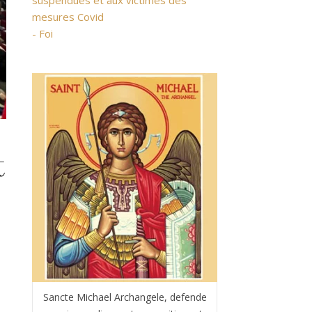
suspendues et aux victimes des
mesures Covid
- Foi
t
Sancte Michael Archangele, defende