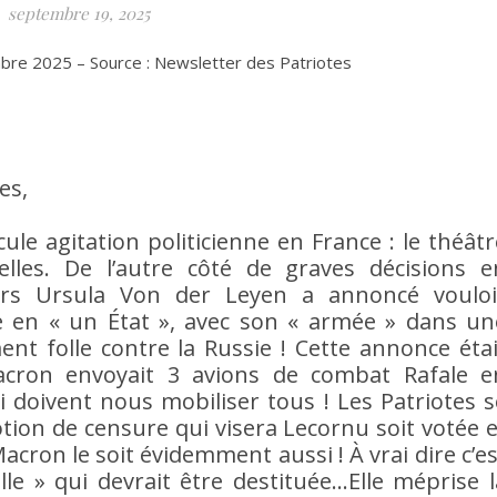
septembre 19, 2025
bre 2025 – Source : Newsletter des Patriotes
es,
cule agitation politicienne en France : le théâtr
lles. De l’autre côté de graves décisions e
ours Ursula Von der Leyen a annoncé vouloi
 en « un État », avec son « armée » dans un
ent folle contre la Russie ! Cette annonce étai
ron envoyait 3 avions de combat Rafale e
ui doivent nous mobiliser tous ! Les Patriotes s
ion de censure qui visera Lecornu soit votée e
acron le soit évidemment aussi ! À vrai dire c’es
ielle » qui devrait être destituée…Elle méprise l