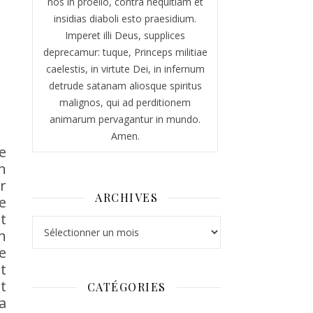
nos in proelio, contra nequitiam et
insidias diaboli esto praesidium.
Imperet illi Deus, supplices
deprecamur: tuque, Princeps militiae
caelestis, in virtute Dei, in infernum
detrude satanam aliosque spiritus
malignos, qui ad perditionem
animarum pervagantur in mundo.
Amen.
e
n
r
ARCHIVES
e
t
Archives
n
e
t
t
CATÉGORIES
a