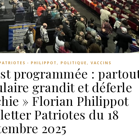
,
,
PATRIOTES - PHILIPPOT
POLITIQUE
VACCINS
 est programmée : partou
aire grandit et déferle
chie » Florian Philippot
etter Patriotes du 18
tembre 2025