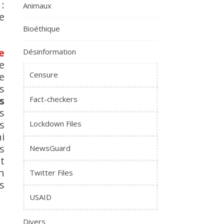
:
Animaux
de
Bioéthique
e
Désinformation
e
Censure
e
s
s
Fact-checkers
s
s
Lockdown Files
i
s
NewsGuard
t
n
Twitter Files
s
USAID
Divers