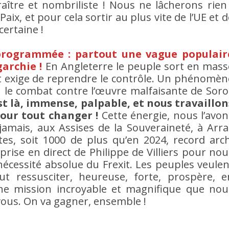
traître et nombriliste ! Nous ne lâcherons rien 
 Paix, et pour cela sortir au plus vite de l’UE et 
certaine !
t programmée : partout une vague populair
garchie !
En Angleterre le peuple sort en mass
et exige de reprendre le contrôle. Un phénomèn
 le combat contre l’œuvre malfaisante de Soro
est là, immense, palpable, et nous travaillon
pour tout changer !
Cette énergie, nous l’avon
jamais, aux Assises de la Souveraineté, à Arra
s, soit 1000 de plus qu’en 2024, record arch
urprise en direct de Philippe de Villiers pour nou
nécessité absolue du Frexit. Les peuples veulen
ut ressusciter, heureuse, forte, prospère, e
t une mission incroyable et magnifique que nou
ous. On va gagner, ensemble !