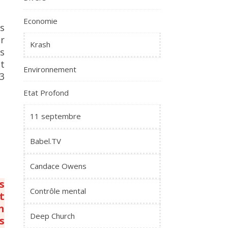
Economie
es
r
Krash
s
st
Environnement
/3
Etat Profond
11 septembre
Babel.TV
Candace Owens
s
Contrôle mental
t
n
Deep Church
s