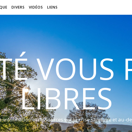
QUE
DIVERS
VIDÉOS
LIENS
ITÉ VOUS
LIBRES
é-information et ressources sur la crise sanitaire et au-de