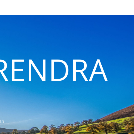
 RENDRA
là