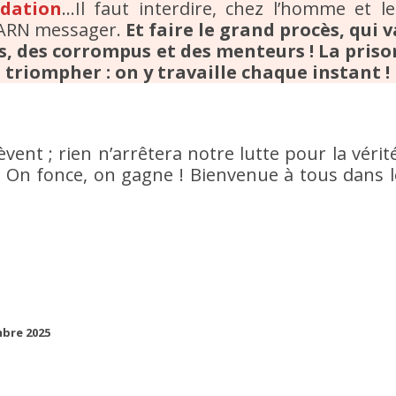
idation
…Il faut interdire, chez l’homme et le
s ARN messager.
Et faire le grand procès, qui v
s, des corrompus et des menteurs ! La priso
t triompher : on y travaille chaque instant !
èvent ; rien n’arrêtera notre lutte pour la vérité
re ! On fonce, on gagne ! Bienvenue à tous dans l
mbre 2025