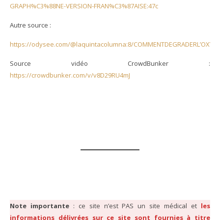
GRAPH%C3%88NE-VERSION-FRAN%C3%87AISE:47c
Autre source :
https://odysee.com/@laquintacolumna:8/COMMENTDEGRADERL’OXY
Source vidéo CrowdBunker :
https://crowdbunker.com/v/v8D29RU4mJ
Note importante
: ce site n’est PAS un site médical et
les
informations délivrées sur ce site sont fournies à titre