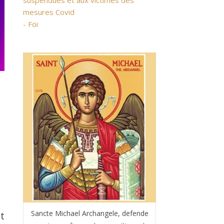
suspendues et aux victimes des
mesures Covid
- Foi
Sancte Michael Archangele, defende
t