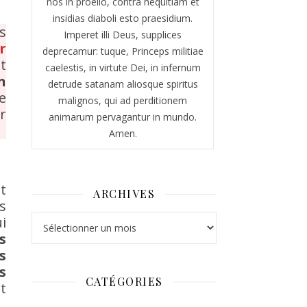
nos in proelio, contra nequitiam et
insidias diaboli esto praesidium.
s
Imperet illi Deus, supplices
r
deprecamur: tuque, Princeps militiae
t
caelestis, in virtute Dei, in infernum
n
detrude satanam aliosque spiritus
e
malignos, qui ad perditionem
er
animarum pervagantur in mundo.
Amen.
t
ARCHIVES
s
Archives
ui
s
ls
s
CATÉGORIES
t