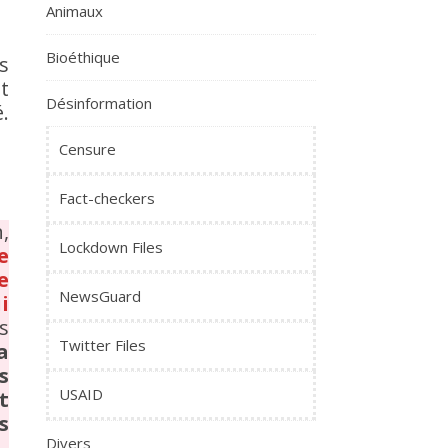
Animaux
Bioéthique
s
t
Désinformation
.
Censure
Fact-checkers
,
Lockdown Files
e
e
NewsGuard
i
s
Twitter Files
a
s
USAID
t
s
Divers