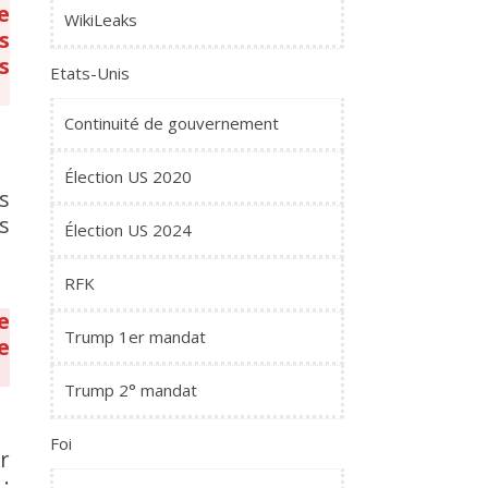
e
WikiLeaks
s
s
Etats-Unis
Continuité de gouvernement
Élection US 2020
s
s
Élection US 2024
RFK
e
Trump 1er mandat
e
Trump 2° mandat
Foi
r
: