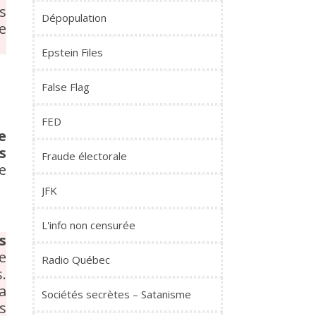
s
Dépopulation
e
Epstein Files
False Flag
FED
e
s
Fraude électorale
e
JFK
L'info non censurée
s
ue
Radio Québec
.
a
Sociétés secrètes – Satanisme
s