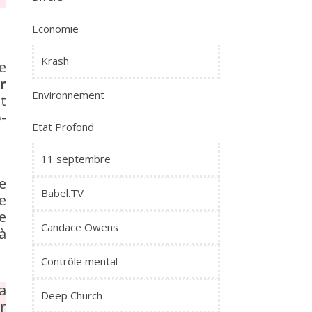
Economie
Krash
e
r
Environnement
t
-
Etat Profond
11 septembre
e
Babel.TV
e
e
Candace Owens
à
Contrôle mental
a
Deep Church
r