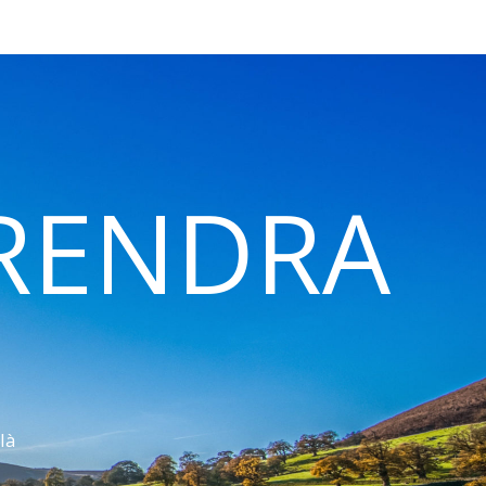
 RENDRA
là