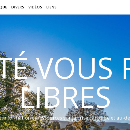
QUE
DIVERS
VIDÉOS
LIENS
ITÉ VOUS
LIBRES
é-information et ressources sur la crise sanitaire et au-de