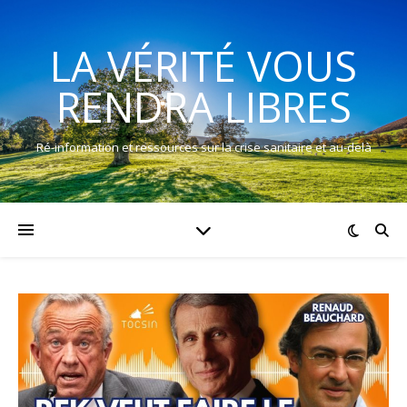
LA VÉRITÉ VOUS
RENDRA LIBRES
Ré-information et ressources sur la crise sanitaire et au-delà