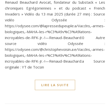
Renaud Beauchard Avocat, fondateur du Substack « Les
chroniques Egrégoriennes » et du podcast « French
Invaders » Vidéo du 13 mai 2025 (durée 27 min) : Source
vidéo Odyssée :
https://odysee.com/@lapressedupeuple:a/Vacclns,-armes-
biologiques,-MAHA–les-r%C3%A9v%C3%A9lations-
incroyables-de-RFK-Jr.-!—Renaud-Beauchard:0 Autre
source vidéo Odyssée :
https://odysee.com/@christophevoisin.a:e/Vacclns,-armes-
biologiques,-MAHA–les-r%C3%A9v%C3%A9lations-
incroyables-de-RFK-Jr.-!—Renaud-Beauchard:a Source
originale : YT de Tocsin
LIRE LA SUITE