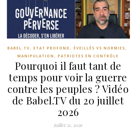
,
,
,
BABEL.TV
ETAT PROFOND
ÉVEILLÉS VS NORMIES
,
MANIPULATION
PATRIOTES EN CONTRÔLE
Pourquoi il faut tant de
temps pour voir la guerre
contre les peuples ? Vidéo
de Babel.TV du 20 juillet
2026
juillet 21, 2026