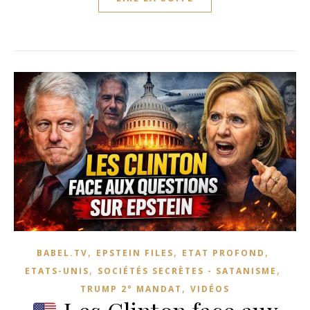
,
,
,
BABEL.TV
EPSTEIN FILES
ETAT PROFOND
,
,
ETATS-UNIS
SOCIÉTÉS SECRÈTES - SATANISME
,
TRUMP 2° MANDAT
VIDÉOS