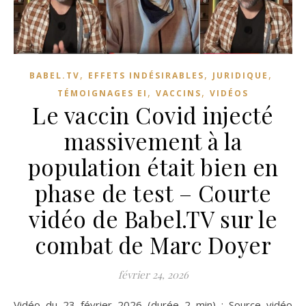
,
,
,
BABEL.TV
EFFETS INDÉSIRABLES
JURIDIQUE
,
,
TÉMOIGNAGES EI
VACCINS
VIDÉOS
Le vaccin Covid injecté
massivement à la
population était bien en
phase de test – Courte
vidéo de Babel.TV sur le
combat de Marc Doyer
février 24, 2026
Vidéo du 23 février 2026 (durée 2 min) : Source vidéo