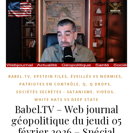
,
,
,
BABEL.TV
EPSTEIN FILES
ÉVEILLÉS VS NORMIES
,
,
,
PATRIOTES EN CONTRÔLE
Q
Q DROPS
,
,
SOCIÉTÉS SECRÈTES - SATANISME
VIDÉOS
WHITE HATS VS DEEP STATE
Babel.TV – Web journal
géopolitique du jeudi 05
février 2026 – Spécial