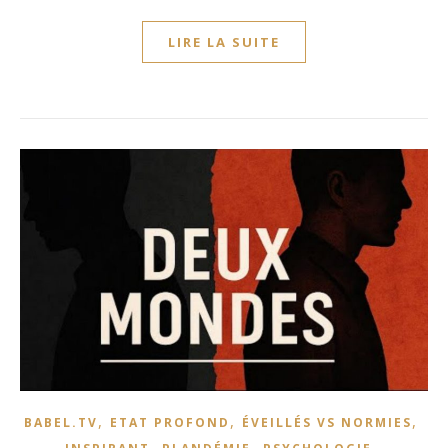
LIRE LA SUITE
,
,
,
BABEL.TV
ETAT PROFOND
ÉVEILLÉS VS NORMIES
,
,
,