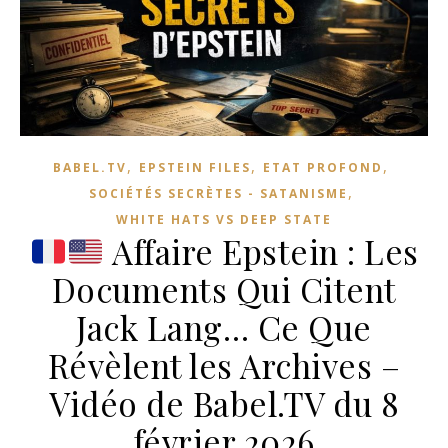
,
,
,
BABEL.TV
EPSTEIN FILES
ETAT PROFOND
,
SOCIÉTÉS SECRÈTES - SATANISME
WHITE HATS VS DEEP STATE
Affaire Epstein : Les
Documents Qui Citent
Jack Lang… Ce Que
Révèlent les Archives –
Vidéo de Babel.TV du 8
février 2026