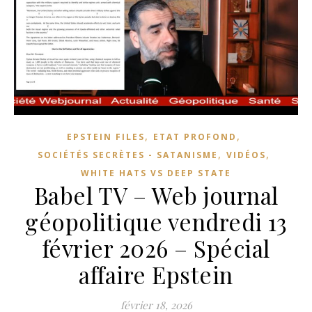
,
,
EPSTEIN FILES
ETAT PROFOND
,
,
SOCIÉTÉS SECRÈTES - SATANISME
VIDÉOS
WHITE HATS VS DEEP STATE
Babel TV – Web journal
géopolitique vendredi 13
février 2026 – Spécial
affaire Epstein
février 18, 2026