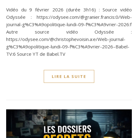
Vidéo du 9 février 2026 (durée 3h16) : Source vidéo
Odyssée : https://odysee.com/@granier.francis:0/Web-
journal-g%C3%A9opolitique-lundi-09-f%C3%A9vrier-2026:f
Autre source vidéo Odyssée :
https://odysee.com/@christophevoisin.a:e/Web-journal-
g%C3%A9opolitique-lundi-09-f%C3%A9vrier-2026–Babel-
TV:6 Source YT de Babel.TV
LIRE LA SUITE