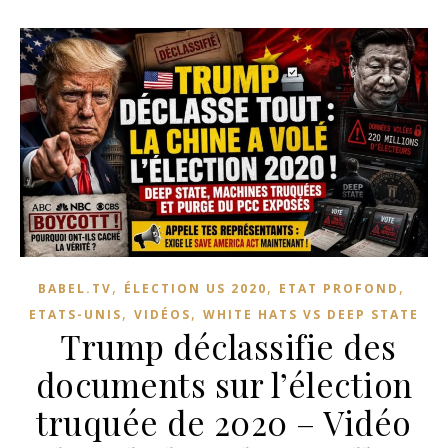
,
,
,
BABEL.TV
ÉLECTION US 2020
ETAT PROFOND
,
,
ETATS-UNIS
VIDÉOS
WHITE HATS VS DEEP STATE
Trump déclassifie des
documents sur l’élection
truquée de 2020 – Vidéo