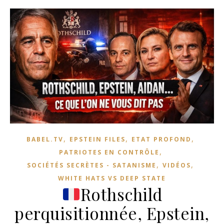
,
,
,
BABEL.TV
EPSTEIN FILES
ETAT PROFOND
,
PATRIOTES EN CONTRÔLE
,
,
SOCIÉTÉS SECRÈTES - SATANISME
VIDÉOS
WHITE HATS VS DEEP STATE
Rothschild
perquisitionnée, Epstein,