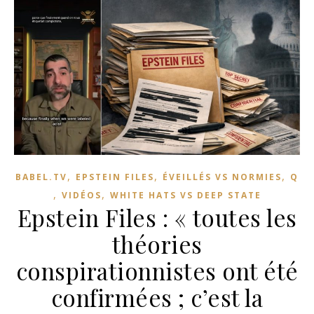
,
,
,
BABEL.TV
EPSTEIN FILES
ÉVEILLÉS VS NORMIES
Q
,
,
VIDÉOS
WHITE HATS VS DEEP STATE
Epstein Files : « toutes les
théories
conspirationnistes ont été
confirmées ; c’est la