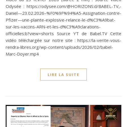
Odysée : https://odysee.com/@HORIZONS:d/BABEL-TV,-
Daniel—23.02.2026–%F0%9F%94%A5-Assignation-contre-
Pfizer—une-plainte-explosive-relance-le-d%C3%A9bat-
sur-les-vaccins-ARN-et-les-d%C3%A9clarations-
officielles:b?view=shorts Source YT de Babel.TV Cette
vidéo téléchargée sur notre site : https://la-verite-vous-
rendra-libres.org/wp-content/uploads/2026/02/babel-
Marc-Doyer.mp4
LIRE LA SUITE