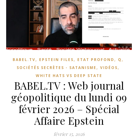
,
,
,
,
BABEL.TV
EPSTEIN FILES
ETAT PROFOND
Q
,
,
SOCIÉTÉS SECRÈTES - SATANISME
VIDÉOS
WHITE HATS VS DEEP STATE
BABEL.TV : Web journal
géopolitique du lundi 09
février 2026 – Spécial
Affaire Epstein
février 15, 2026