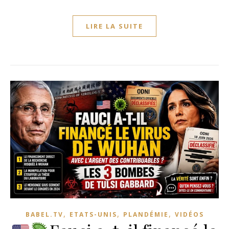
LIRE LA SUITE
,
,
,
BABEL.TV
ETATS-UNIS
PLANDÉMIE
VIDÉOS