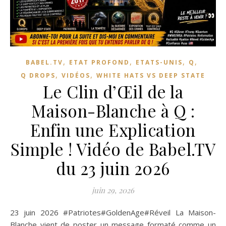
,
,
,
,
BABEL.TV
ETAT PROFOND
ETATS-UNIS
Q
,
,
Q DROPS
VIDÉOS
WHITE HATS VS DEEP STATE
Le Clin d’Œil de la
Maison-Blanche à Q :
Enfin une Explication
Simple ! Vidéo de Babel.TV
du 23 juin 2026
juin 29, 2026
23 juin 2026 #Patriotes#GoldenAge#Réveil La Maison-
Blanche vient de poster un message formaté comme un