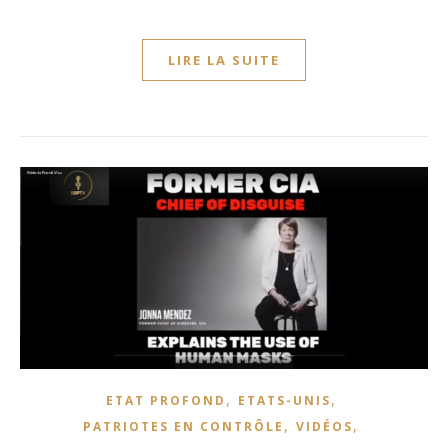
LIRE LA SUITE
,
,
ETAT PROFOND
ETATS-UNIS
,
,
PATRIOTES EN CONTRÔLE
VIDÉOS