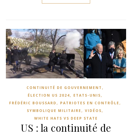
,
CONTINUITÉ DE GOUVERNEMENT
,
,
ÉLECTION US 2024
ETATS-UNIS
,
,
FRÉDÉRIC BOUSSARD
PATRIOTES EN CONTRÔLE
,
,
SYMBOLIQUE MILITAIRE
VIDÉOS
WHITE HATS VS DEEP STATE
US : la continuité de