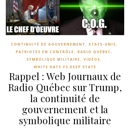
,
,
CONTINUITÉ DE GOUVERNEMENT
ETATS-UNIS
,
,
PATRIOTES EN CONTRÔLE
RADIO QUÉBEC
,
,
SYMBOLIQUE MILITAIRE
VIDÉOS
WHITE HATS VS DEEP STATE
Rappel : Web Journaux de
Radio Québec sur Trump,
la continuité de
gouvernement et la
symbolique militaire