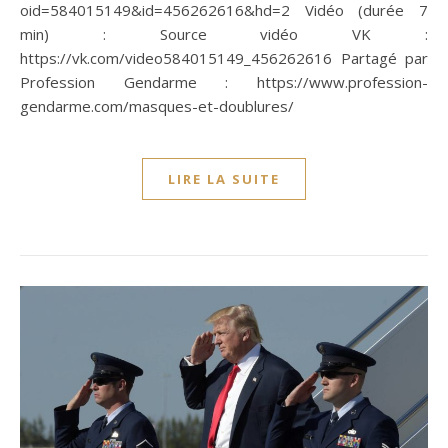
oid=584015149&id=456262616&hd=2 Vidéo (durée 7
min) : Source vidéo VK :
https://vk.com/video584015149_456262616 Partagé par
Profession Gendarme : https://www.profession-
gendarme.com/masques-et-doublures/
LIRE LA SUITE