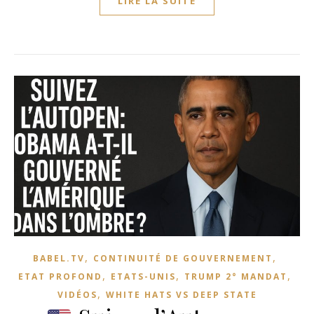
LIRE LA SUITE
,
,
BABEL.TV
CONTINUITÉ DE GOUVERNEMENT
,
,
,
ETAT PROFOND
ETATS-UNIS
TRUMP 2° MANDAT
,
VIDÉOS
WHITE HATS VS DEEP STATE