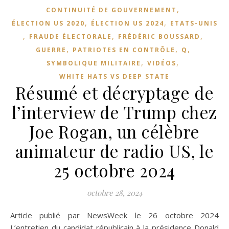
,
CONTINUITÉ DE GOUVERNEMENT
,
,
ÉLECTION US 2020
ÉLECTION US 2024
ETATS-UNIS
,
,
,
FRAUDE ÉLECTORALE
FRÉDÉRIC BOUSSARD
,
,
,
GUERRE
PATRIOTES EN CONTRÔLE
Q
,
,
SYMBOLIQUE MILITAIRE
VIDÉOS
WHITE HATS VS DEEP STATE
Résumé et décryptage de
l’interview de Trump chez
Joe Rogan, un célèbre
animateur de radio US, le
25 octobre 2024
octobre 28, 2024
Article publié par NewsWeek le 26 octobre 2024
L’entretien du candidat républicain à la présidence Donald