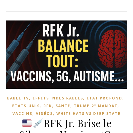
,
,
,
BABEL.TV
EFFETS INDÉSIRABLES
ETAT PROFOND
,
,
,
,
ETATS-UNIS
RFK
SANTÉ
TRUMP 2° MANDAT
,
,
VACCINS
VIDÉOS
WHITE HATS VS DEEP STATE
RFK Jr. Brise le