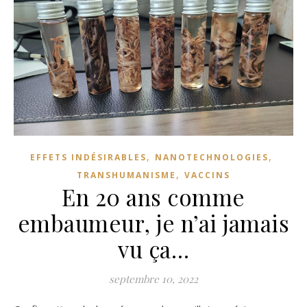
,
,
EFFETS INDÉSIRABLES
NANOTECHNOLOGIES
,
TRANSHUMANISME
VACCINS
En 20 ans comme
embaumeur, je n’ai jamais
vu ça…
septembre 10, 2022