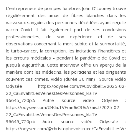
L’entrepreneur de pompes funèbres John O’Looney trouve
régulièrement des amas de fibres blanches dans les
vaisseaux sanguins des personnes décédées ayant reçu le
vaccin Covid. Il fait également part de ses conclusions
professionnelles, de son expérience et de ses
observations concernant la mort subite et la surmortalité,
le turbo-cancer, la corruption, les incitations financières et
les erreurs médicales – pendant la pandémie de Covid et
jusqu’à aujourd’hui. Cette interview offre un aperçu de la
manière dont les médecins, les politiciens et les dirigeants
couvrent ces crimes. Vidéo (durée 30 min) : Source vidéo
Odysée : https://odysee.com/@Covidbel:5/2025-02-
22_CaEnvahitLesVeinesDesPersonnes_klaTV-
36645_720p:5 Autre source vidéo Odysée :
https://odysee.com/@Kla.TVFran%C3%A7ais:f/2025-02-
22_CaEnvahitLesVeinesDesPersonnes_klaTV-
36645_720p:b Autre source vidéo Odyssée :
https://odysee.com/@christophevoisin.a:e/CaEnvahitLesVei