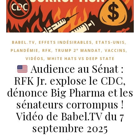
,
,
,
BABEL.TV
EFFETS INDÉSIRABLES
ETATS-UNIS
,
,
,
,
PLANDÉMIE
RFK
TRUMP 2° MANDAT
VACCINS
,
VIDÉOS
WHITE HATS VS DEEP STATE
Audience au Sénat :
RFK Jr. explose le CDC,
dénonce Big Pharma et les
sénateurs corrompus !
Vidéo de Babel.TV du 7
septembre 2025