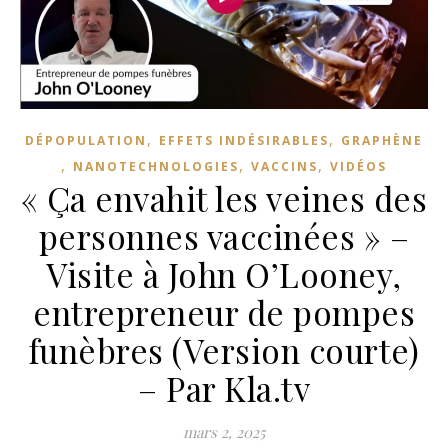
,
,
DÉPOPULATION
EFFETS INDÉSIRABLES
GRAPHÈNE
,
,
,
NANOTECHNOLOGIES
VACCINS
VIDÉOS
« Ça envahit les veines des
personnes vaccinées » –
Visite à John O’Looney,
entrepreneur de pompes
funèbres (Version courte)
– Par Kla.tv
mars 2, 2025