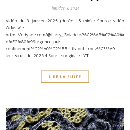
janvier 4, 2025
Vidéo du 3 janvier 2025 (durée 15 min) : Source vidéo
Odyssée :
https://odysee.com/@Larry_Golade:e/%C2%AB%C2%A0%C3
d%E2%80%99urgence-puis-
confinement%C2%A0%C2%BB—ils-ont-trouv%C3%A9-
leur-virus-de-2025:4 Source originale : YT
LIRE LA SUITE