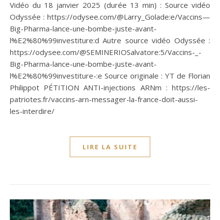
Vidéo du 18 janvier 2025 (durée 13 min) : Source vidéo
Odyssée : https://odysee.com/@Larry_Golade:e/Vaccins—
Big-Pharma-lance-une-bombe-juste-avant-
l%E2%80%99investiture:d Autre source vidéo Odyssée :
https://odysee.com/@SEMINERIOSalvatore:5/Vaccins-_-
Big-Pharma-lance-une-bombe-juste-avant-
l%E2%80%99investiture-:e Source originale : YT de Florian
Philippot PÉTITION ANTI-injections ARNm : https://les-
patriotes.fr/vaccins-arn-messager-la-france-doit-aussi-
les-interdire/
LIRE LA SUITE