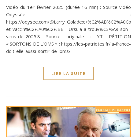
Vidéo du 1er février 2025 (durée 16 min) : Source vidéo
Odyssée :
https://odysee.com/@Larry_Golade:e/%C2%AB%C2%A0Confi
et-vaccin%C2%A0%C2%BB—Ursula-a-trouv%C3%A9-son-
virus-de-2025:8 Source originale : YT PÉTITION
« SORTONS DE L’OMS » : https://les-patriotes.fr/la-france-
doit-elle-aussi-sortir-de-loms/
LIRE LA SUITE