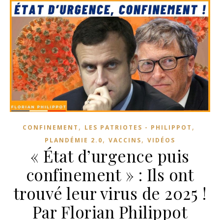
,
,
CONFINEMENT
LES PATRIOTES - PHILIPPOT
,
,
PLANDÉMIE 2.0
VACCINS
VIDÉOS
« État d’urgence puis
confinement » : Ils ont
trouvé leur virus de 2025 !
Par Florian Philippot