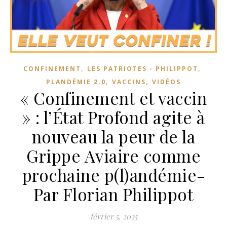
,
,
CONFINEMENT
LES PATRIOTES - PHILIPPOT
,
,
PLANDÉMIE 2.0
VACCINS
VIDÉOS
« Confinement et vaccin
» : l’État Profond agite à
nouveau la peur de la
Grippe Aviaire comme
prochaine p(l)andémie-
Par Florian Philippot
février 5, 2025