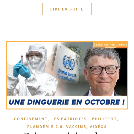
LIRE LA SUITE
,
,
CONFINEMENT
LES PATRIOTES - PHILIPPOT
,
,
PLANDÉMIE 2.0
VACCINS
VIDÉOS