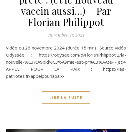
vaccin aussi…) – Par
Florian Philippot
novembre 27, 2024
Vidéo du 26 novembre 2024 (durée 15 min) : Source vidéo
Odyssée : https://odysee.com/@FlorianPhilippot:2/la-
nouvelle-%C3%A9pid%C3%A9mie-est-pr%C3%AAte-!-(et:4
APPEL POUR LA PAIX : https://les-
patriotes.fr/appelpourlapaix/
LIRE LA SUITE