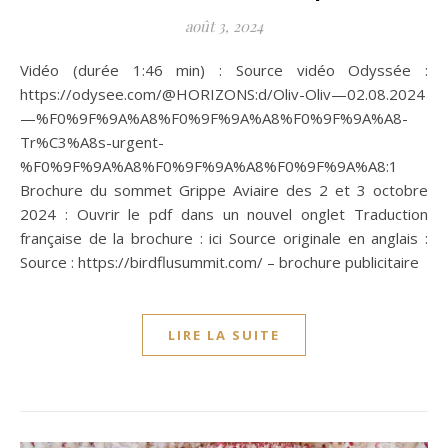
août 3, 2024
Vidéo (durée 1:46 min) : Source vidéo Odyssée :
https://odysee.com/@HORIZONS:d/Oliv-Oliv—02.08.2024
—%F0%9F%9A%A8%F0%9F%9A%A8%F0%9F%9A%A8-
Tr%C3%A8s-urgent-
%F0%9F%9A%A8%F0%9F%9A%A8%F0%9F%9A%A8:1
Brochure du sommet Grippe Aviaire des 2 et 3 octobre
2024 : Ouvrir le pdf dans un nouvel onglet Traduction
française de la brochure : ici Source originale en anglais :
Source : https://birdflusummit.com/ – brochure publicitaire
LIRE LA SUITE